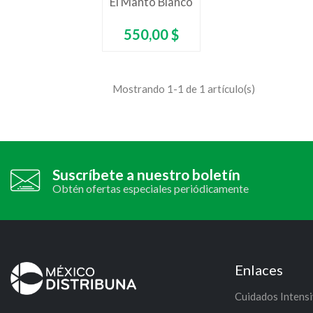
El Manto Blanco
Precio
550,00 $
Mostrando 1-1 de 1 artículo(s)
Suscríbete a nuestro boletín
Obtén ofertas especiales periódicamente
Enlaces
Cuidados Intens