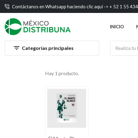
Contáctanos en Whatsapp haciendo clic aquí ->
+ 52 1 55 43
INICIO

Categorías principales
Hay 1 producto.