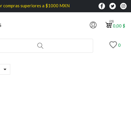
r compras superiores a $1000 MXN
(0)
S
0,00 $
0
