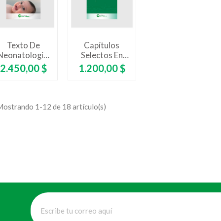
Texto De
Capítulos
Neonatología.
Selectos En
Segunda
Medicina
Precio
Precio
2.450,00 $
1.200,00 $
Edición
Crítica Y
Cuidados
Intensivos.
Sepsis
Mostrando 1-12 de 18 artículo(s)