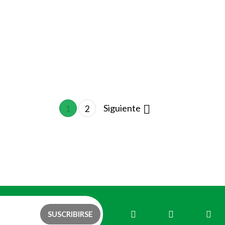
Siguiente

1
2