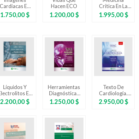
Imágenes
Vidas Que
Medicina
Cardiacas En
Hacen ECO
Crítica En La
ardiología Del
Altitud En El
Precio
Precio
Precio
1.750,00 $
1.200,00 $
1.995,00 $
Ejercicio
Paciente
Crítico
Líquidos Y
Herramientas
Texto De
Electrolitos En
Diagnósticas
Cardiología.
Pediatría.
Avanzadas En
Tercera Edición
Precio
Precio
Precio
2.200,00 $
1.250,00 $
2.950,00 $
Segunda
Patología
- Sociedad
Edición
Aórtica
Interamericana
De Cardiología
SIAC