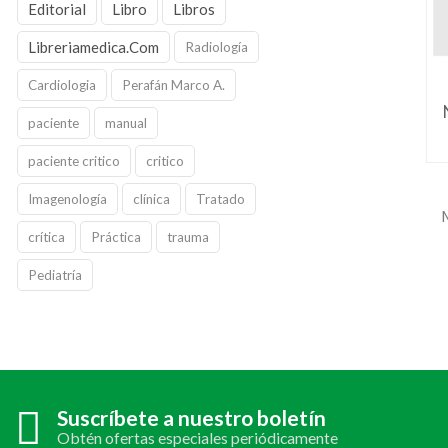
Editorial
Libro
Libros
Libreriamedica.Com
Radiología
Cardiologia
Perafán Marco A.
paciente
manual
paciente critico
critico
Imagenología
clínica
Tratado
crítica
Práctica
trauma
Pediatría
Suscríbete a nuestro boletín
Obtén ofertas especiales periódicamente