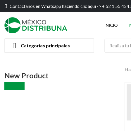
Contáctanos en Whatsapp haciendo clic aquí ->
+ 52 1 55 434
INICIO

Categorías principales
Ha
New Product
View All