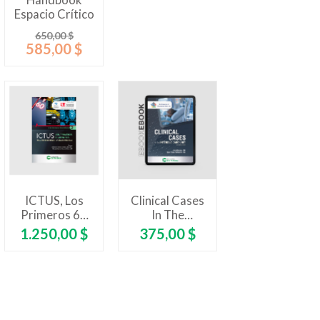
Handbook
Espacio Crítico
Precio
Precio
650,00 $
base
585,00 $
ICTUS, Los
Clinical Cases
Primeros 60
In The
Minutos.
Intensive Care
Precio
Precio
1.250,00 $
375,00 $
Tomando
Unit. Second
Decisiones En
Edition
La Sala De
Urgencias