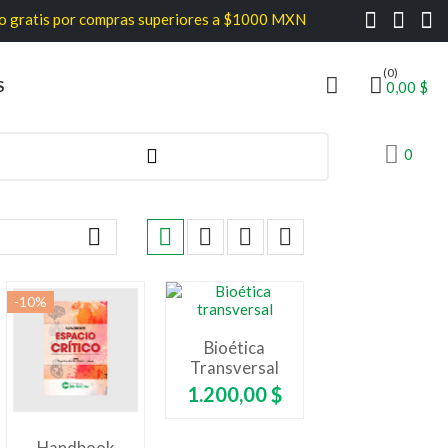
tis por compras superiores a $1000 MXN
(0)
S
0,00 $
0





-10%
Bioética
Transversal
Precio
1.200,00 $