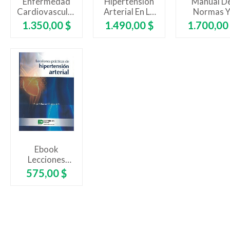
Enfermedad
Hipertensión
Manual D
Cardiovascular
Arterial En La
Normas 
En El Adulto
Practica Clínica
Procedimien
Precio
Precio
Precio
1.350,00 $
1.490,00 $
1.700,00
Mayor
En Cardiolog
Tercera Edic
Ebook
Lecciones
Prácticas De
Precio
575,00 $
Hipertensión
Arterial