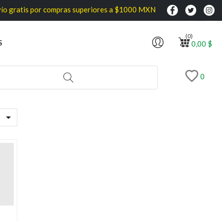
gratis por compras superiores a $1000 MXN
(0)
S
0,00 $
0
