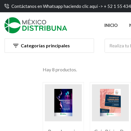
Contáctanos en Whatsapp haciendo clic aquí ->
+ 52 1 55 43
INICIO

Categorías principales
Hay 8 productos.