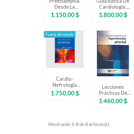
Preeclampsia.
Guía Básica De
Desde La
Cardiología.
Ginecología
Preguntas Y
Precio
Precio
1.150,00 $
1.800,00 $
Hasta El
Respuestas
Cuidado
Intensivo
Fuera de stock
Cardio-
Nefrología
Lecciones
Vinculación
Precio
1.750,00 $
Prácticas De
Cardíaca,
Hipertensión
Precio
1.460,00 $
Vascular Y
Arterial
Renal
Mostrando 1-8 de 8 artículo(s)