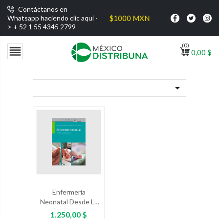
Contáctanos en
 gratis por compras superiores a $1000 MXN
Whatsapp haciendo clic aquí -
>
+ 52 1 55 4345 2799
(0)

0,00 $

Enfermería
Neonatal Desde La
Experiencia
Precio
1.250,00 $