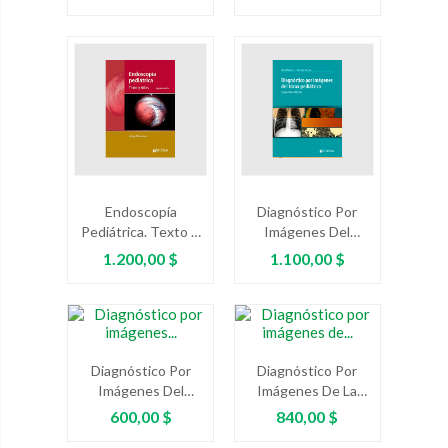
Preguntas Y
Controversias En
Neonatología
Endoscopía
Diagnóstico Por
Pediátrica. Texto Y
Imágenes Del
Atlas
Tórax Pediátrico
Precio
Precio
1.200,00 $
1.100,00 $
Ed.2
Diagnóstico Por
Diagnóstico Por
Imágenes Del
Imágenes De La
Hombro
Mama. Un Enfoque
Precio
Precio
600,00 $
840,00 $
Clínico