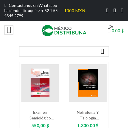
Contáctanos en Whatsapp
ratis por compras superiores a $1000 MXN
haciendo clic aquí ->
+ 52 1 55
4345 2799
(0)

0,00 $

Examen
Nefrología Y
Semiológico
Fisiología
Cardiovascular
Hidroeléctrica.
Precio
Precio
550,00 $
1.300,00 $