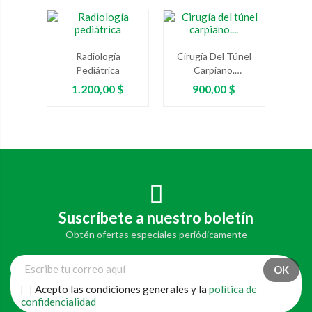
Radiología
Cirugía Del Túnel
Pediátrica
Carpiano.
Controversias Y
Precio
Precio
1.200,00 $
900,00 $
Aplicaciones
Prácticas
Suscríbete a nuestro boletín
Obtén ofertas especiales periódicamente
Acepto las condiciones generales y la
política de
confidencialidad