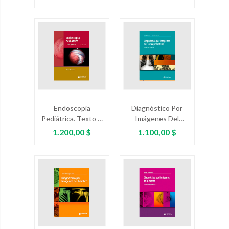
Preguntas Y
Controversias En
Neonatología
Endoscopía
Diagnóstico Por
Pediátrica. Texto Y
Imágenes Del
Atlas
Tórax Pediátrico
Precio
Precio
1.200,00 $
1.100,00 $
Ed.2