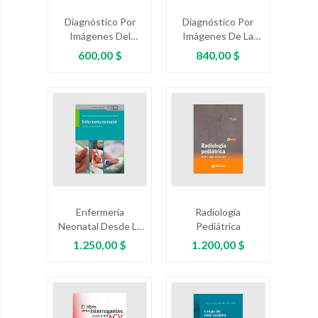
Diagnóstico Por
Diagnóstico Por
Imágenes Del
Imágenes De La
Hombro
Mama. Un Enfoque
Precio
Precio
600,00 $
840,00 $
Clínico
Enfermería
Radiología
Neonatal Desde La
Pediátrica
Experiencia
Precio
Precio
1.250,00 $
1.200,00 $