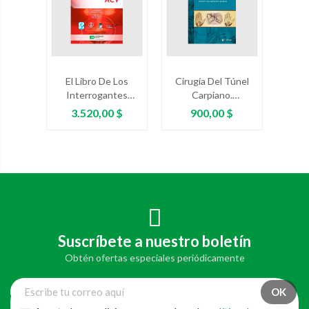
El Libro De Los
Cirugía Del Túnel
Interrogantes
Carpiano.
Acerca Del ACV
Controversias Y
Precio
Precio
3.520,00 $
900,00 $
Aplicaciones
Prácticas
Suscríbete a nuestro boletín
Obtén ofertas especiales periódicamente