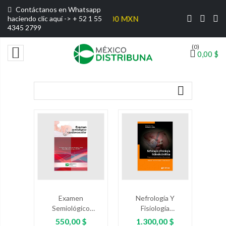
Contáctanos en Whatsapp
is por compras superiores a $1000 MXN
haciendo clic aquí ->
+ 52 1 55
4345 2799
(0)

0,00 $

Examen
Nefrología Y
Semiológico
Fisiología
Cardiovascular
Hidroeléctrica.
Precio
Precio
550,00 $
1.300,00 $