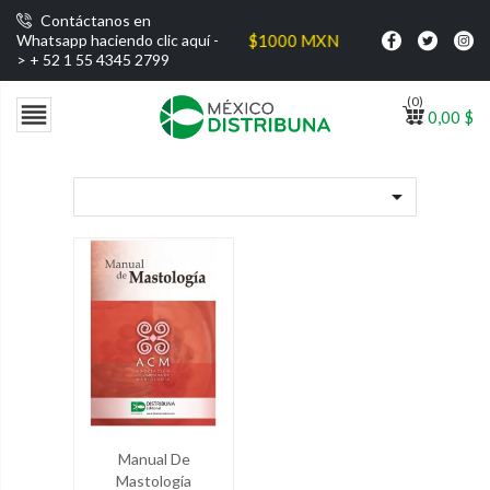
Contáctanos en
o gratis por compras superiores a $1000 MXN
Whatsapp haciendo clic aquí -
>
+ 52 1 55 4345 2799
(0)

0,00 $

Manual De
Mastología