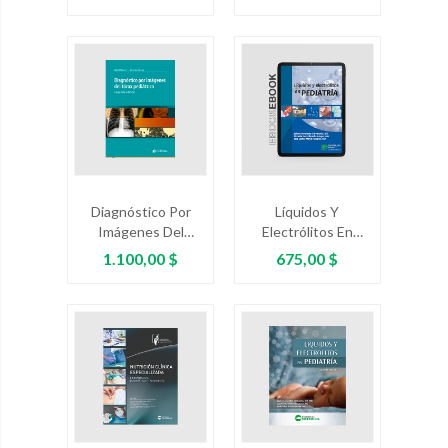
Preguntas Y
Controversias En
Neonatología
Diagnóstico Por
Líquidos Y
Imágenes Del
Electrólitos En
Tórax Pediátrico
Pediatría
Precio
Precio
1.100,00 $
675,00 $
Ed.2