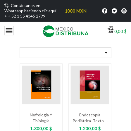
Contáctanos en
ratis por compras superiores a $1000 MXN
Whatsapp haciendo clic aquí -
>
+ 52 1 55 4345 2799
(0)

0,00 $

Nefrología Y
Endoscopía
Fisiología
Pediátrica. Texto Y
Hidroeléctrica.
Atlas
Precio
Precio
1.300,00 $
1.200,00 $