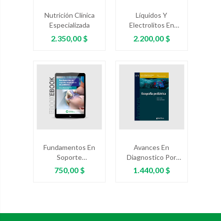
Nutrición Clínica
Líquidos Y
Especializada
Electrolitos En
Pediatría. Segunda
Precio
Precio
2.350,00 $
2.200,00 $
Edición
Fundamentos En
Avances En
Soporte
Diagnostico Por
Respiratorio En
Imágenes-
Precio
Precio
750,00 $
1.440,00 $
Pediatría
Ecografía Pediátrica