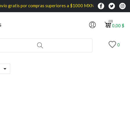
ío gratis por compras superiores a $1000 MXN
(0)
S
0,00 $
0
