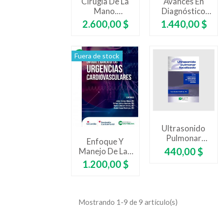
Cirugía De La
Avances En
Mano.
Diagnóstico
Urgencias
Por Imágenes-
Precio
Precio
2.600,00 $
1.440,00 $
Urgencias
Pediátricas
Fuera de stock
Ultrasonido
Pulmonar
Enfoque Y
Focalizado.
Precio
440,00 $
Manejo De Las
Serie
Urgencias
Precio
1.200,00 $
Ultrasonido
Cardivasculares
Focalizado En
Urgencias Y
Cuidado Crítico
Mostrando 1-9 de 9 artículo(s)