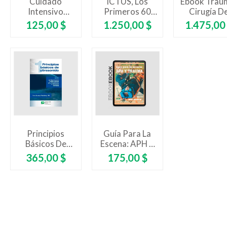
Cuidado
ICTUS, Los
Ebook Trau
Intensivo
Primeros 60
Cirugía D
Pediátrico A La
Minutos.
Urgencias
Precio
Precio
Precio
125,00 $
1.250,00 $
1.475,00
Mano. 2da
Tomando
Cuidado
Edición
Decisiones En
Intensivos
La Sala De
Tercera Edic
Urgencias
Principios
Guía Para La
Básicos De
Escena: APH Y
Ultrasonido.
Trauma
Precio
Precio
365,00 $
175,00 $
Serie
Ultrasonido
Focalizado En
Urgencias Y
Cuidado Crítico