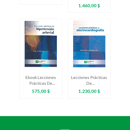
Arterial
Precio
1.460,00 $
Ebook Lecciones
Lecciones Prácticas
Prácticas De
De
Hipertensión
Electrocardiografía
Precio
Precio
575,00 $
1.230,00 $
Arterial