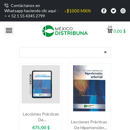
Contáctanos en
 gratis por compras superiores a $1000 MXN
Whatsapp haciendo clic aquí -
>
+ 52 1 55 4345 2799
(0)

0,00 $

Lecciones Prácticas
De
Lecciones Prácticas
Electrocardiografía
Precio
475,00 $
De Hipertensión