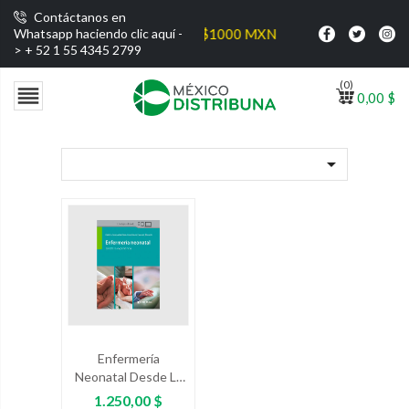
Contáctanos en
 gratis por compras superiores a $1000 MXN
Whatsapp haciendo clic aquí -
>
+ 52 1 55 4345 2799
(0)

0,00 $

Enfermería
Neonatal Desde La
Experiencia
Precio
1.250,00 $