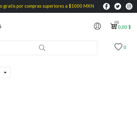
gratis por compras superiores a $1000 MXN
(0)
S
0,00 $
0
