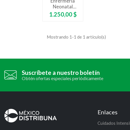
Enfermería
Neonatal
Desde La
Precio
1.250,00 $
Experiencia
Mostrando 1-1 de 1 artículo(s)
Suscríbete a nuestro boletín
Obtén ofertas especiales periódicamente
Enlaces
Cuidados Intens