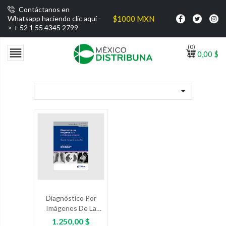
Contáctanos en
 gratis por compras superiores a $1000 MXN
Whatsapp haciendo clic aquí -
>
+ 52 1 55 4345 2799
(0)

0,00 $

Diagnóstico Por
Imágenes De La
Patología Pulmonar
Precio
1.250,00 $