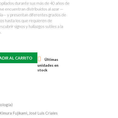
ecopilados durante sus más de 40 años de
 se encuentran distribuidos al azar —
ria— y presentan diferentes grados de
llos hasta los que requieren de
cubrir signos y hallazgos sutiles a la
.

ADIR AL CARRITO
Últimas
unidades en
stock
ología)
 Kimura Fujikami
,
José Luis Criales