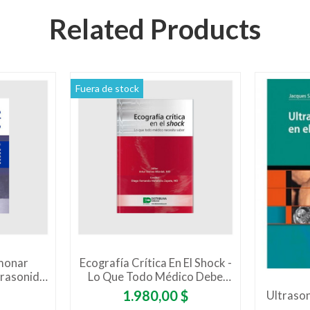
Related Products
Fuera de stock
monar
Ecografía Crítica En El Shock -
trasonido
Lo Que Todo Médico Debe
ncias Y
Saber
Precio
1.980,00 $
Ultrason
ico