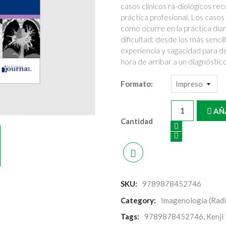
casos clínicos ra-diológicos r
práctica profesional. Los casos
como ocurre en la práctica dia
dificultad: desde los más senci
experiencia y sagacidad para des
hora de arribar a un diagnóstico
Formato:
AÑ
Cantidad
SKU:
9789878452746
Category:
Imagenología (Radi
Tags:
9789878452746
,
Kenji