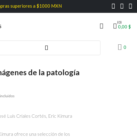
periores a $1000 MXN
(0)
S
0,00 $
0
mágenes de la patología
incluidos
José Luis Criales Cortés, Eric Kimura
i Kimura ofrece una selección de los