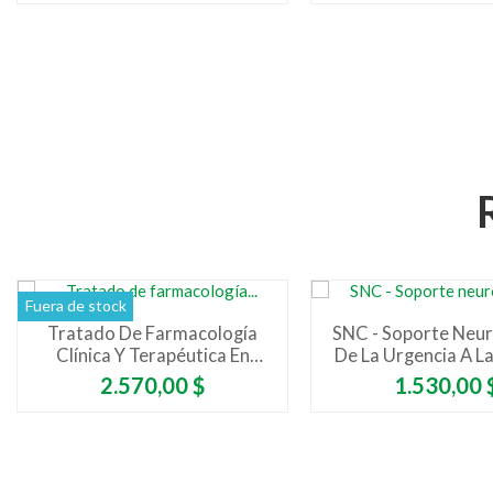
Fuera de stock
Tratado De Farmacología
SNC - Soporte Neuro
Clínica Y Terapéutica En
De La Urgencia A La
Cuidados Críticos
Intensiva
Precio
Precio
2.570,00 $
1.530,00 