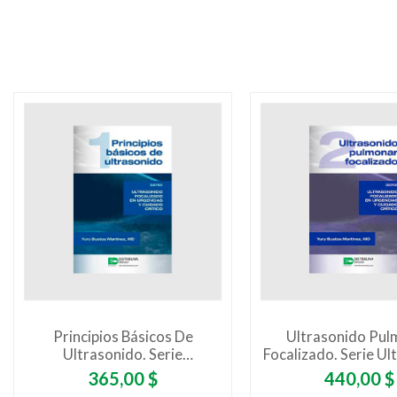
Principios Básicos De
Ultrasonido Pul
Ultrasonido. Serie
Focalizado. Serie Ul
Ultrasonido Focalizado En
Focalizado En Urge
Precio
Precio
365,00 $
440,00 $
Urgencias Y Cuidado Crítico
Cuidado Crít