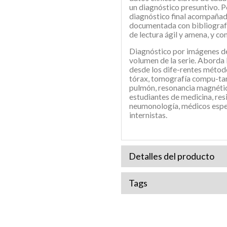
un diagnóstico presuntivo. P
diagnóstico final acompañad
documentada con bibliografía
de lectura ágil y amena, y co
Diagnóstico por imágenes de
volumen de la serie. Aborda 
desde los dife-rentes métod
tórax, tomografía compu-tar
pulmón, resonancia magnética
estudiantes de medicina, res
neumonología, médicos espec
internistas.
Detalles del producto
Tags