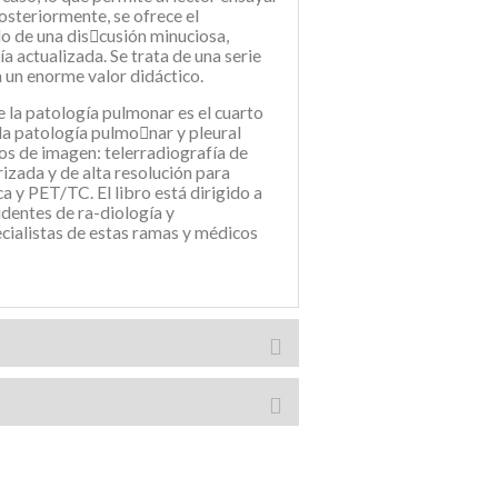
osteriormente, se ofrece el
o de una dis￾cusión minuciosa,
 actualizada. Se trata de una serie
n un enorme valor didáctico.
 la patología pulmonar es el cuarto
la patología pulmo￾nar y pleural
os de imagen: telerradiografía de
izada y de alta resolución para
 y PET/TC. El libro está dirigido a
identes de ra-diología y
ialistas de estas ramas y médicos