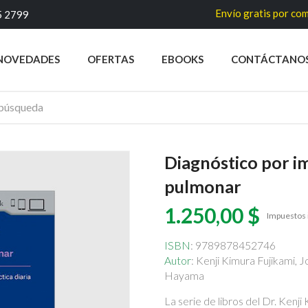
Envío gratis por compras su
5 2799
NOVEDADES
OFERTAS
EBOOKS
CONTÁCTANO
Diagnóstico por i
pulmonar
1.250,00 $
Impuestos 
ISBN
: 9789878452746
Autor
: Kenji Kimura Fujikami, 
Hayama
La serie de libros del Dr. Kenj