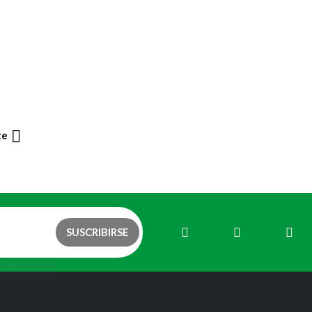

te
fidencialidad