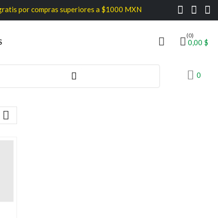
tis por compras superiores a $1000 MXN
(0)
S
0,00 $
0
