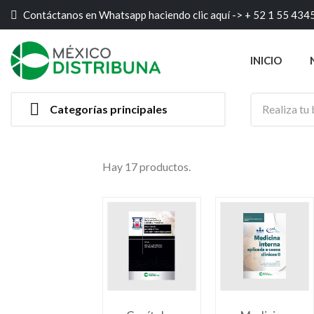
Contáctanos en Whatsapp haciendo clic aquí ->
+ 52 1 55 434
INICIO

Categorías principales
Hay 17 productos.