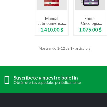
Manual
Ebook
Latinoamericano
Oncología
De Obstetricia
Crítica
Precio
Precio
1.410,00 $
1.075,00 $
Crítica
Mostrando 1-12 de 17 artículo(s)
Suscríbete a nuestro boletín
Obtén ofertas especiales periódicamente