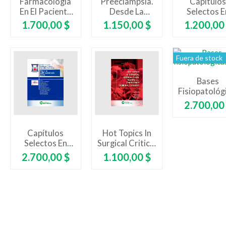
Farmacología
Preeclampsia.
Capítulo
En El Paciente
Desde La
Selectos E
Críticamente
Ginecología
Medicina
Precio
Precio
Precio
1.700,00 $
1.150,00 $
1.200,00
Enfermo
Hasta El
Crítica Y
Cuidado
Cuidado
Intensivo
Intensivos
Fuera de stock
Sepsis
Bases
Fisiopatológ
De La Medic
Precio
2.700,00
Crítica
Capítulos
Hot Topics In
Selectos En
Surgical Critical
Medicina
Care, Trauma
Precio
Precio
2.700,00 $
1.100,00 $
Critica Y
And Emergency
Cuidados
General
Intensivos -
Surgery
Paciente
Politraumatizado
Grave