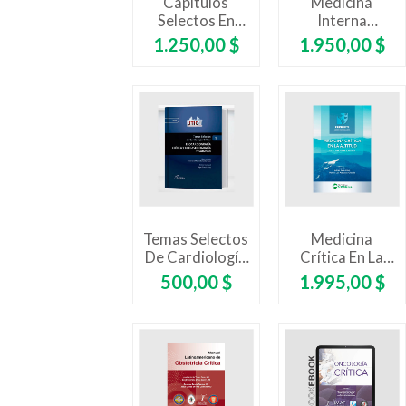
Capítulos
Medicina
Selectos En
Interna
Medicina
Aplicada A
Precio
Precio
1.250,00 $
1.950,00 $
Crítica Y
Casos Clínicos
Cuidados
II
Intensivos.
Atención Del
Paciente
Crítico Con...
Temas Selectos
Medicina
De Cardiología
Crítica En La
Crítica
Altitud En El
Precio
Precio
500,00 $
1.995,00 $
Paciente
Crítico