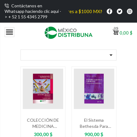
Contáctanos en
vío gratis por compras superiores a $1000 MXN
Whatsapp haciendo clic aquí -
>
+ 52 1 55 4345 2799
(0)

0,00 $

COLECCIÓN DE
El Sistema
MEDICINA
Bethesda Para
MATERNOFETAL -
Informar La
Precio
Precio
300,00 $
900,00 $