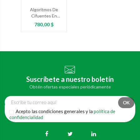
Algoritmos De
Cifuentes En
Ginecología Y
Precio
780,00 $
Obstetricia
Suscríbete a nuestro boletín
Obtén ofertas especiales periódicamente
Acepto las condiciones generales y la
política de
confidencialidad