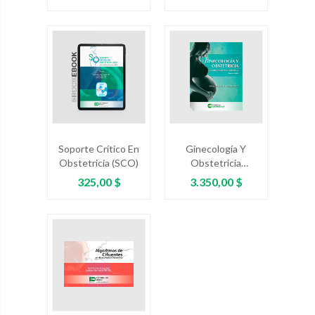
Ejercicio Físico Y
Citología Cervical
Deporte En El
Embarazo
Soporte Crítico En
Ginecología Y
Obstetricia (SCO)
Obstetricia
Basadas En Nuevas
Precio
Precio
325,00 $
3.350,00 $
Evidencias. Tercera
Edición