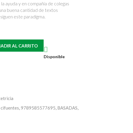
la ayuda y en compañía de colegas
una buena cantidad de textos
siguen este paradigma.
ADIR AL CARRITO

Disponible
etricia
,
cifuentes
,
9789585577695
,
BASADAS
,