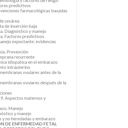
emiología y factores de riesgo
ores predictivos
ervenciones farmacológicas basadas
de cesárea
ta de inserción baja
a. Diagnóstico y manejo
. Factores predictivos
anejo expectante: evidencias
ia. Prevención
mprana recurrente
ica idiopática en el embarazo
nto intrauterino
membranas ovulares antes de la
membranas ovulares después de la
nciones
9. Aspectos maternos y
razo. Manejo
óstico y manejo
s y no heredadas y embarazo
IÓN DE ENFERMEDAD FETAL