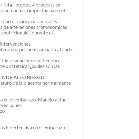
r fetal: prueba vibroacústica
a humana: su importancia en el
e parto: evidencias actuales
s de alteraciones cromosómicas
 nutricionales durante el
 intervenciones
l trauma perineal asociado al parto
l-intervenciones no benéficas
te obstétrica: ¿cuáles son las
CIA DE ALTO RIESGO
turo de la placenta normalmente
o
ca en el embarazo. Manejo actual
ervenciones
azo
o
sis hipertensiva en el embarazo.