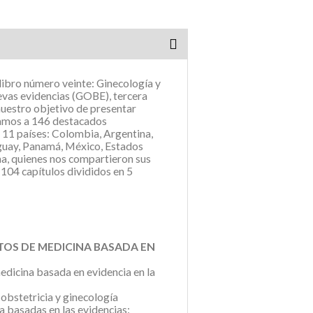
 libro número veinte: Ginecología y
evas evidencias (GOBE), tercera
nuestro objetivo de presentar
amos a 146 destacados
 11 países: Colombia, Argentina,
aguay, Panamá, México, Estados
a, quienes nos compartieron sus
104 capítulos divididos en 5
TOS DE MEDICINA BASADA EN
medicina basada en evidencia en la
 obstetricia y ginecología
ia basadas en las evidencias: