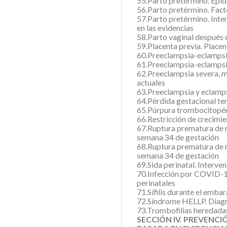
55.Parto pretérmino. Epid
56.Parto pretérmino. Fact
57.Parto pretérmino. Int
en las evidencias
58.Parto vaginal después 
59.Placenta previa. Placen
60.Preeclampsia-eclampsi
61.Preeclampsia-eclampsia
62.Preeclampsia severa, m
actuales
63.Preeclampsia y eclamps
64.Pérdida gestacional te
65.Púrpura trombocitopén
66.Restricción de crecimie
67.Ruptura prematura de 
semana 34 de gestación
68.Ruptura prematura de 
semana 34 de gestación
69.Sida perinatal. Interve
70.Infección por COVID-1
perinatales
71.Sífilis durante el emba
72.Síndrome HELLP. Diagn
73.Trombofilias heredada
SECCIÓN IV. PREVENC