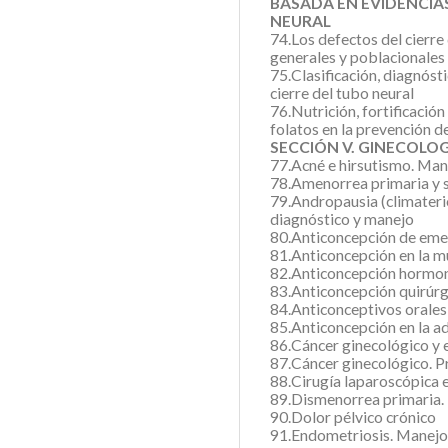
BASADA EN EVIDENCIA
NEURAL
74.Los defectos del cierre
generales y poblacionales
75.Clasificación, diagnóst
cierre del tubo neural
76.Nutrición, fortificació
folatos en la prevención de
SECCIÓN V. GINECOLO
77.Acné e hirsutismo. Man
78.Amenorrea primaria y 
79.Andropausia (climaterio
diagnóstico y manejo
80.Anticoncepción de eme
81.Anticoncepción en la m
82.Anticoncepción hormon
83.Anticoncepción quirúrg
84.Anticonceptivos oral
85.Anticoncepción en la ad
86.Cáncer ginecológico y
87.Cáncer ginecológico. P
88.Cirugía laparoscópica 
89.Dismenorrea primaria. 
90.Dolor pélvico crónico
91.Endometriosis. Manej