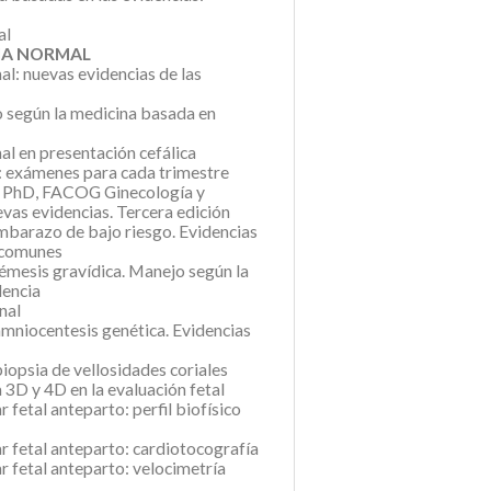
al
CIA NORMAL
al: nuevas evidencias de las
 según la medicina basada en
al en presentación cefálica
o: exámenes para cada trimestre
, PhD, FACOG Ginecología y
vas evidencias. Tercera edición
embarazo de bajo riesgo. Evidencias
s comunes
rémesis gravídica. Manejo según la
dencia
nal
amniocentesis genética. Evidencias
iopsia de vellosidades coriales
a 3D y 4D en la evaluación fetal
 fetal anteparto: perfil biofísico
r fetal anteparto: cardiotocografía
r fetal anteparto: velocimetría