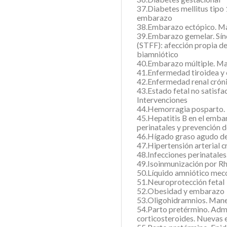
37.Diabetes mellitus tipo
embarazo
38.Embarazo ectópico. Ma
39.Embarazo gemelar. Sín
(STFF): afección propia 
biamniótico
40.Embarazo múltiple. M
41.Enfermedad tiroidea 
42.Enfermedad renal crón
43.Estado fetal no satisfac
Intervenciones
44.Hemorragia posparto.
45.Hepatitis B en el emba
perinatales y prevención d
46.Hígado graso agudo de
47.Hipertensión arterial 
48.Infecciones perinatales
49.Isoinmunización por Rh
50.Líquido amniótico mec
51.Neuroprotección fetal
52.Obesidad y embarazo
53.Oligohidramnios. Man
54.Parto pretérmino. Admi
corticosteroides. Nuevas 