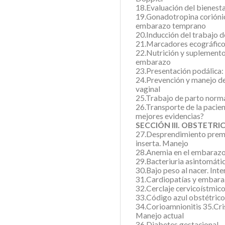
18.Evaluación del bienesta
19.Gonadotropina coriónic
embarazo temprano
20.Inducción del trabajo d
21.Marcadores ecográfico
22.Nutrición y suplementos
embarazo
23.Presentación podálica:
24.Prevención y manejo de
vaginal
25.Trabajo de parto norma
26.Transporte de la pacien
mejores evidencias?
SECCIÓN III. OBSTETRI
27.Desprendimiento prema
inserta. Manejo
28.Anemia en el embaraz
29.Bacteriuria asintomáti
30.Bajo peso al nacer. Int
31.Cardiopatías y embar
32.Cerclaje cervicoístmic
33.Código azul obstétrico
34.Corioamnionitis 35.Cri
Manejo actual
36.Diabetes gestacional