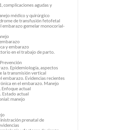
 1, complicaciones agudas y
nejo médico y quirúrgico
drome de transfusión fetofetal
del embarazo gemelar monocorial-
anejo
y embarazo
ica y embarazo
torio en el trabajo de parto.
 Prevención
razo. Epidemiología, aspectos
e la transmisión vertical
l embarazo. Evidencias recientes
crónica en el embarazo. Manejo
. Enfoque actual
. Estado actual
onial: manejo
ejo
nistración prenatal de
evidencias