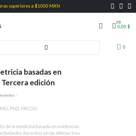
iores a $1000 MXN
(0)
S
0,00 $
0
etricia basadas en
 Tercera edición
incluidos
., MD, PhD, FACOG
o de la medicina basada en evidencias
tividades docentes en las últimas tres