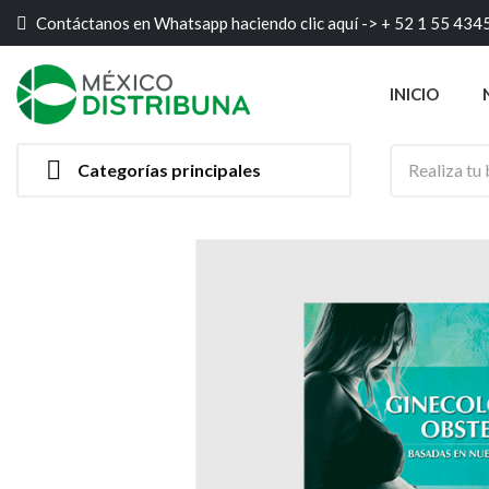
Contáctanos en Whatsapp haciendo clic aquí ->
+ 52 1 55 434
INICIO

Categorías principales