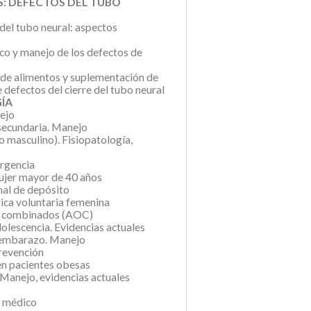
S: DEFECTOS DEL TUBO
 del tubo neural: aspectos
ico y manejo de los defectos de
n de alimentos y suplementación de
 defectos del cierre del tubo neural
GÍA
ejo
secundaria. Manejo
 masculino). Fisiopatología,
rgencia
ujer mayor de 40 años
al de depósito
ica voluntaria femenina
es combinados (AOC)
olescencia. Evidencias actuales
 embarazo. Manejo
revención
en pacientes obesas
Manejo, evidencias actuales
o médico