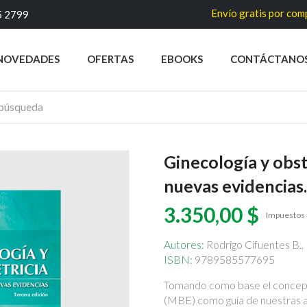
Envío gratis por compras super
5 2799
NOVEDADES
OFERTAS
EBOOKS
CONTÁCTANO
Ginecología y obst
nuevas evidencias.
3.350,00 $
Impuestos 
Autores:
Rodrigo Cifuentes B
ISBN:
9789585577695
Tomando como base el concept
(MBE) como guía de nuestras ac