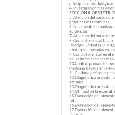
principios metodológicos
4. Investigación traslacion
SECCIÓN II. OBSTETRI
5. Atención del parto norm
prácticas más comunes
6. Nacimiento humanizado
evidencias
7. Atención del parto norm
8. Control prenatal básic
Rodrigo Cifuentes B., MD
obstetricia basadas en nue
9. Control prenatal en el 
de las intervenciones má
10.Control prenatal: hipe
medicina basada en la evi
11.Cuidado periconcepcio
12.Diagnóstico prenatal: 
actuales
13.Diagnóstico prenatal: b
14.Utilidad de la ecografí
15.Evaluación del bienestar
fetal
16.Evaluación del bienesta
17.Evaluación del bienesta
Doppler