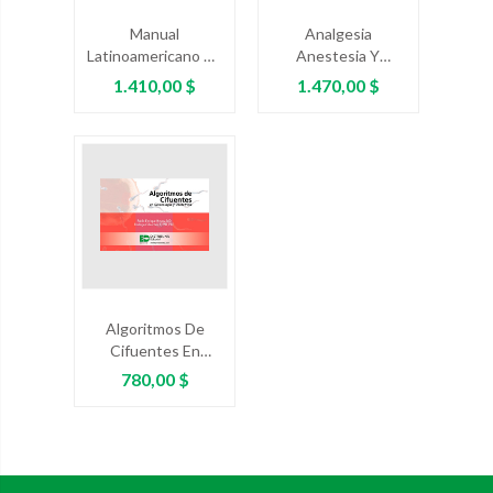
Manual
Analgesia
Latinoamericano De
Anestesia Y
Obstetricia Crítica
Reanimación En
Precio
Precio
1.410,00 $
1.470,00 $
Obstetricia
Algoritmos De
Cifuentes En
Ginecología Y
Precio
780,00 $
Obstetricia