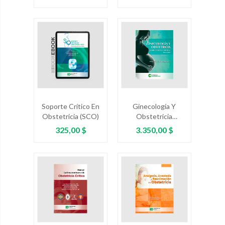
Ejercicio Físico Y
Citología Cervical
Deporte En El
Embarazo
Soporte Crítico En
Ginecología Y
Obstetricia (SCO)
Obstetricia
Basadas En Nuevas
Precio
Precio
325,00 $
3.350,00 $
Evidencias. Tercera
Edición