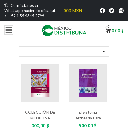
Contáctanos en
atis por compras superiores a $1000 MXN
Whatsapp haciendo clic aquí -
>
+ 52 1 55 4345 2799
(0)

0,00 $

COLECCIÓN DE
El Sistema
MEDICINA
Bethesda Para
MATERNOFETAL -
Informar La
Precio
Precio
300,00 $
900,00 $