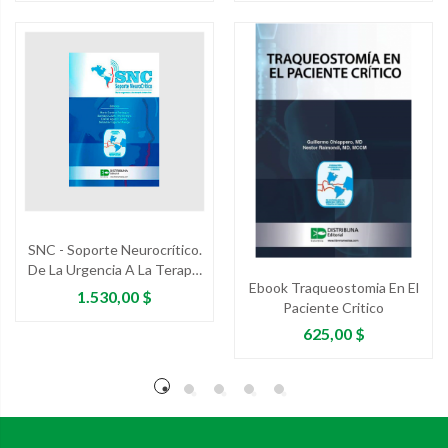
SNC - Soporte Neurocrítico.
De La Urgencia A La Terapia
Ebook Traqueostomia En El
Intensiva
Precio
1.530,00 $
Paciente Critico
Precio
625,00 $