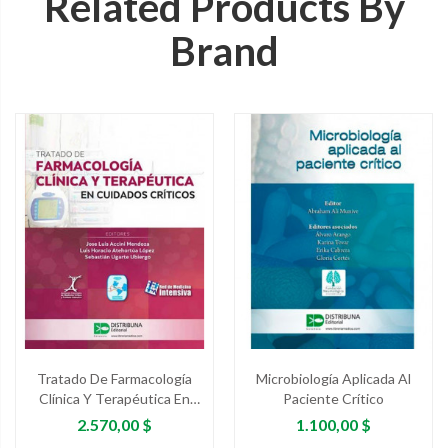
Related Products By
Brand
Tratado De Farmacología
Microbiología Aplicada Al
Clínica Y Terapéutica En
Paciente Crítico
Cuidados Críticos
Precio
Precio
2.570,00 $
1.100,00 $