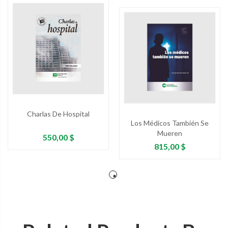
Charlas De Hospital
Los Médicos También Se
Mueren
Precio
550,00 $
Precio
815,00 $