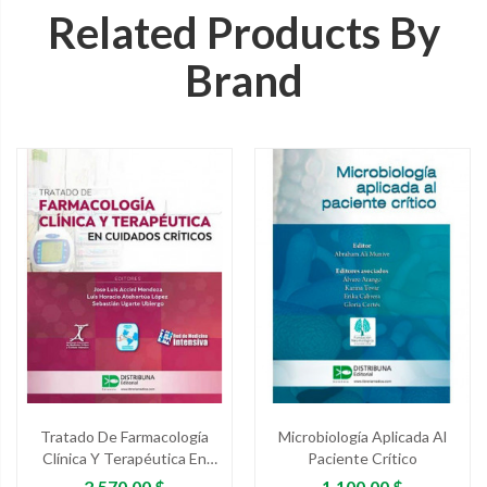
Related Products By
Brand
Tratado De Farmacología
Microbiología Aplicada Al
Clínica Y Terapéutica En
Paciente Crítico
Cuidados Críticos
Precio
Precio
2.570,00 $
1.100,00 $