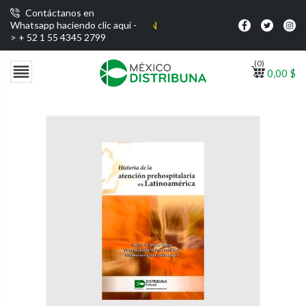
Contáctanos en
Envío gratis por co
Whatsapp haciendo clic aquí -
>
+ 52 1 55 4345 2799
(0)

0,00 $