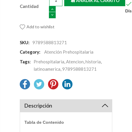
AÑADIR AL CARRITO
Cantidad
Dis
Add to wishlist
SKU:
9789588813271
Category:
Atención Prehospitalaria
Tags:
Prehospitalaria
,
Atencion
,
historia
,
latinoamerica
,
9789588813271
Descripción
Tabla de Contenido