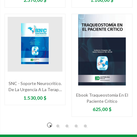
SNC - Soporte Neurocrítico.
De La Urgencia A La Terapia
Ebook Traqueostomia En El
Intensiva
Precio
1.530,00 $
Paciente Critico
Precio
625,00 $