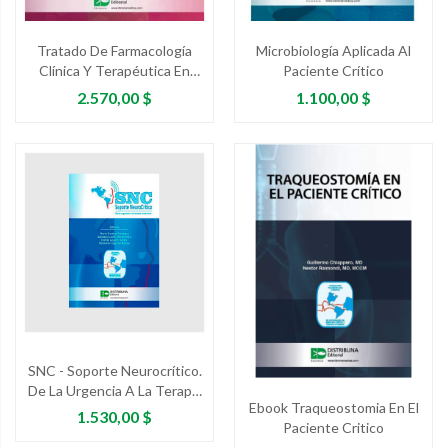
Tratado De Farmacología
Microbiología Aplicada Al
Clínica Y Terapéutica En
Paciente Crítico
Cuidados Críticos
Precio
Precio
2.570,00 $
1.100,00 $
SNC - Soporte Neurocrítico.
De La Urgencia A La Terapia
Ebook Traqueostomia En El
Intensiva
Precio
1.530,00 $
Paciente Critico