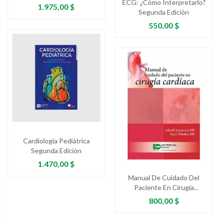
ECG: ¿Cómo Interpretarlo?
Precio
1.975,00 $
Segunda Edición
Precio
550,00 $
Cardiología Pediátrica
Segunda Edición
Precio
1.470,00 $
Manual De Cuidado Del
Paciente En Cirugía
Cardíaca
Precio
800,00 $