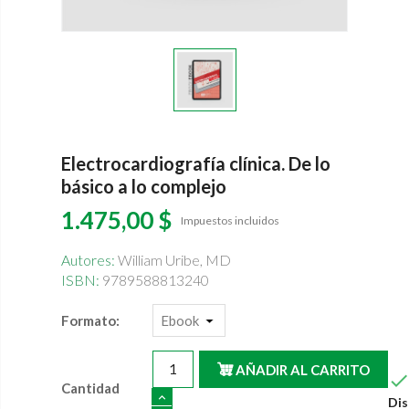
Electrocardiografía clínica. De lo
básico a lo complejo
1.475,00 $
Impuestos incluidos
Autores:
William Uribe, MD
ISBN:
9789588813240
Formato:
AÑADIR AL CARRITO
Cantidad
Dis