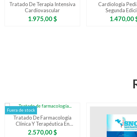
Tratado De Terapia Intensiva
Cardiología Pedi
Cardiovascular
Segunda Edic
Precio
Precio
1.975,00 $
1.470,00 
Fuera de stock
Tratado De Farmacología
Clínica Y Terapéutica En
Cuidados Críticos
Precio
2.570,00 $