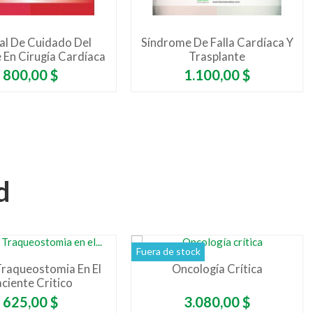
l De Cuidado Del
Síndrome De Falla Cardíaca Y
 En Cirugía Cardíaca
Trasplante
Precio
Precio
800,00 $
1.100,00 $
d
Fuera de stock
raqueostomia En El
Oncología Crítica
ciente Critico
Precio
Precio
625,00 $
3.080,00 $