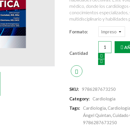
médico, donde los cardiólogos 
conocimientos especializados,
multidisciplinario y habilidades
Formato:
AÑ
Cantidad
SKU:
9786287673250
Category:
Cardiologia
Tags:
Cardiologia
,
Cardiología
Ángel Quintan
,
Cuidado 
9786287673250