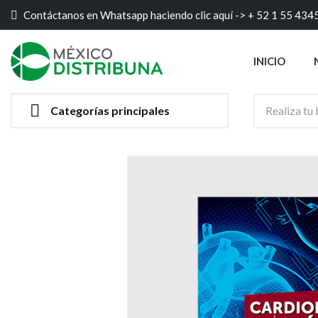
Contáctanos en Whatsapp haciendo clic aquí ->
+ 52 1 55 434
INICIO

Categorías principales