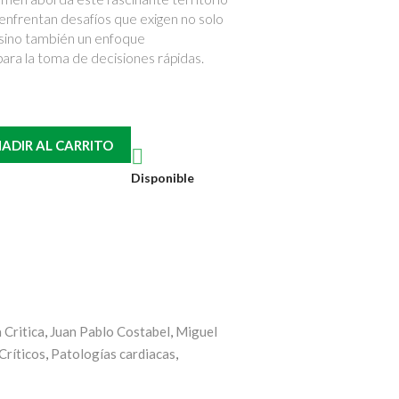
enfrentan desafíos que exigen no solo
 sino también un enfoque
 para la toma de decisiones rápidas.
ADIR AL CARRITO

Disponible
 Critica
,
Juan Pablo Costabel
,
Miguel
Críticos
,
Patologías cardiacas
,