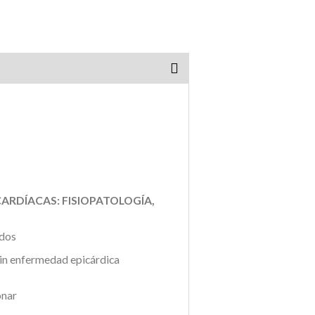
 CARDÍACAS:
FISIOPATOLOGÍA,
O
udos
sin enfermedad epicárdica
nar