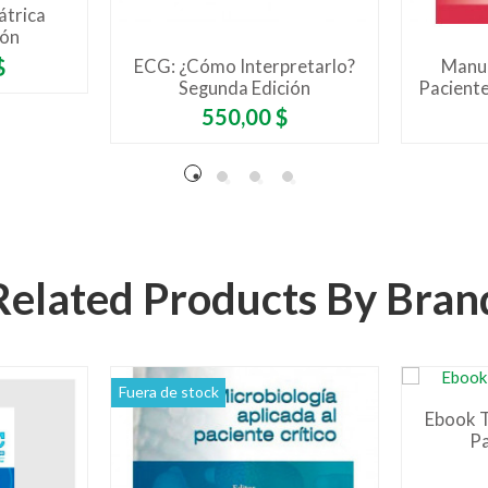
átrica
ión
$
ECG: ¿Cómo Interpretarlo?
Manua
Segunda Edición
Paciente
Precio
550,00 $
Related Products By Bran
Fuera de stock
Ebook T
Pa