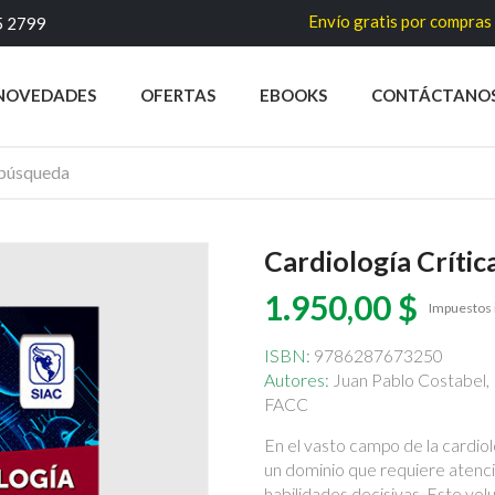
Envío gratis por compras superiores
5 2799
NOVEDADES
OFERTAS
EBOOKS
CONTÁCTANO
Cardiología Crític
1.950,00 $
Impuestos 
ISBN:
9786287673250
Autores:
Juan Pablo Costabel,
FACC
En el vasto campo de la cardiol
un dominio que requiere atenc
habilidades decisivas. Este vol