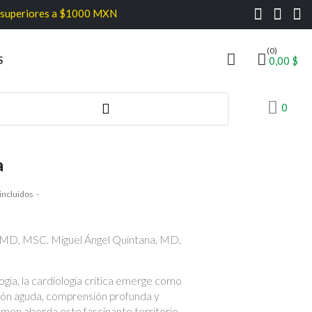
 a $1000 MXN
(0)
S
0,00 $
0
a
incluidos
 MD, MSC. Miguel Ángel Quintana, MD,
ogía, la cardiología crítica emerge como
ión aguda, comprensión profunda y
umen aborda este fascinante territorio