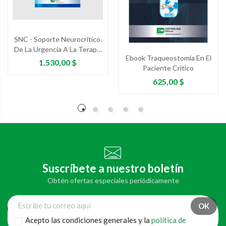
SNC - Soporte Neurocrítico.
De La Urgencia A La Terapia
Ebook Traqueostomia En El
Intensiva
Precio
1.530,00 $
Paciente Critico
Precio
625,00 $
Suscríbete a nuestro boletín
Obtén ofertas especiales periódicamente
Acepto las condiciones generales y la
política de