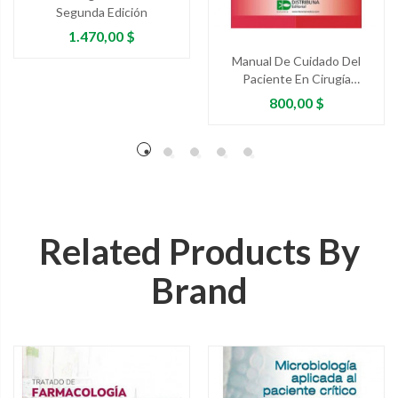
Segunda Edición
Precio
1.470,00 $
Manual De Cuidado Del
Paciente En Cirugía
Cardíaca
Precio
800,00 $
Related Products By
Brand