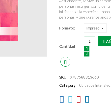
Actualmente, se vive un cambi
personas resurgen como centro 
intrínseco a la especie humana c
personas, y que durante años p
Formato:
AÑ
Cantidad
SKU:
9789588813660
Category:
Cuidados intensivo