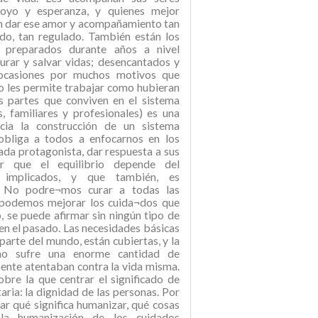
poyo y esperanza, y quienes mejor
en dar ese amor y acompañamiento tan
ado, tan regulado. También están los
y preparados durante años a nivel
urar y salvar vidas; desencantados y
ocasiones por muchos motivos que
o les permite trabajar como hubieran
s partes que conviven en el sistema
s, familiares y profesionales) es una
cia la construcción de un sistema
 obliga a todos a enfocarnos en los
ada protagonista, dar respuesta a sus
r que el equilibrio depende del
 implicados, y que también, es
. No podre¬mos curar a todas las
 podemos mejorar los cuida¬dos que
, se puede afirmar sin ningún tipo de
en el pasado. Las necesidades básicas
parte del mundo, están cubiertas, y la
no sufre una enorme cantidad de
ente atentaban contra la vida misma.
obre la que centrar el significado de
aria: la dignidad de las personas. Por
car qué significa humanizar, qué cosas
la humanización de los cuidados