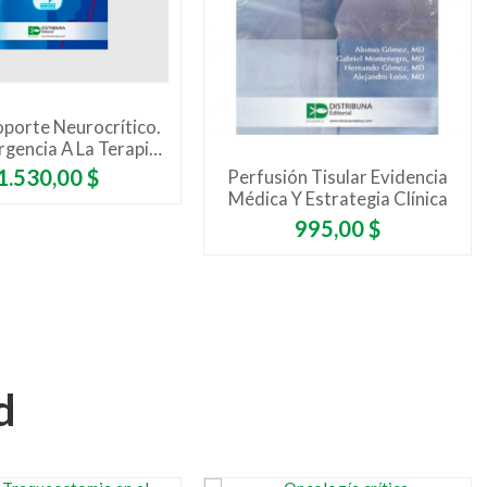
oporte Neurocrítico.
rgencia A La Terapia
Intensiva
Precio
1.530,00 $
Perfusión Tisular Evidencia
Médica Y Estrategia Clínica
Precio
995,00 $
d