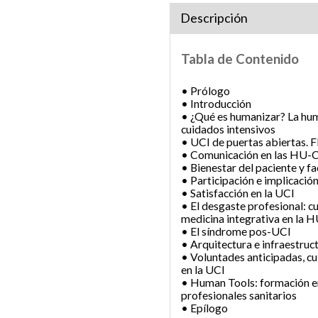
Descripción
Tabla de Contenido
• Prólogo
• Introducción
• ¿Qué es humanizar? La hum
cuidados intensivos
• UCI de puertas abiertas. Fl
• Comunicación en las HU-C
• Bienestar del paciente y fa
• Participación e implicación
• Satisfacción en la UCI
• El desgaste profesional: c
medicina integrativa en la 
• El síndrome pos-UCI
• Arquitectura e infraestru
• Voluntades anticipadas, cu
en la UCI
• Human Tools: formación en
profesionales sanitarios
• Epílogo