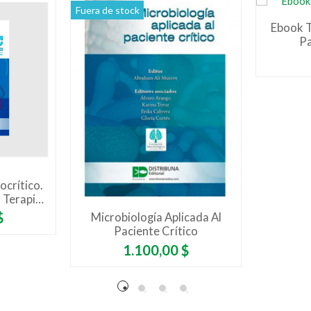
Fuera de stock
Ebook T
Pa
crítico.
 Terapia
$
Microbiología Aplicada Al
Paciente Crítico
Precio
1.100,00 $