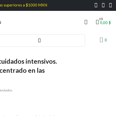
s a $1000 MXN
(0)
S
0,00 $
0
uidados intensivos.
centrado en las
incluidos