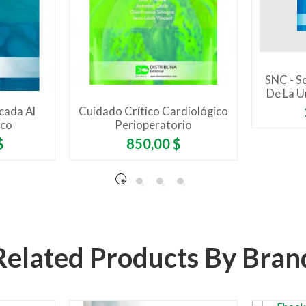
SNC - S
De La U
cada Al
Cuidado Crítico Cardiológico
ico
Perioperatorio
Precio
$
850,00 $
Related Products By Bran