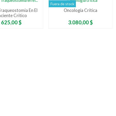
Fuera de stock
raqueostomia En El
Oncología Crítica
ciente Critico
Precio
Precio
625,00 $
3.080,00 $