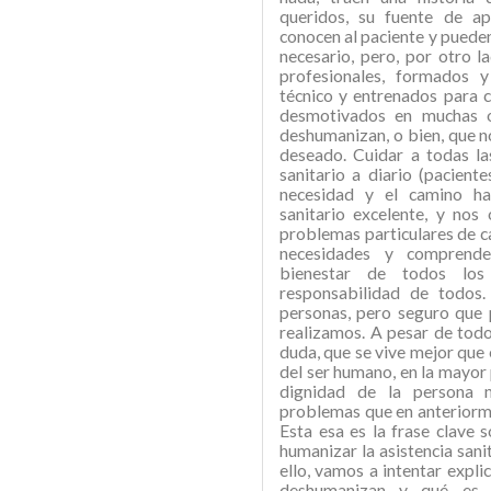
queridos, su fuente de a
conocen al paciente y pued
necesario, pero, por otro l
profesionales, formados 
técnico y entrenados para c
desmotivados en muchas 
deshumanizan, o bien, que n
deseado. Cuidar a todas la
sanitario a diario (paciente
necesidad y el camino ha
sanitario excelente, y nos
problemas particulares de c
necesidades y comprende
bienestar de todos los
responsabilidad de todos
personas, pero seguro que
realizamos. A pesar de todo
duda, que se vive mejor que 
del ser humano, en la mayor 
dignidad de la persona 
problemas que en anteriorm
Esta esa es la frase clave s
humanizar la asistencia sanit
ello, vamos a intentar expli
deshumanizan y qué es 