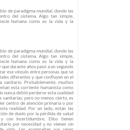
mbio de paradigma mundial, donde las
ntro del sistema. Algo tan simple,
specie humana como es la vida y la
mbio de paradigma mundial, donde las
ntro del sistema. Algo tan simple,
specie humana como es la vida y la
 y que durante años pasó a un segundo
ar ese vínculo entre personas que se
tales diferentes y que confluyen en el
ma sanitario. Probablemente, muchos
ientan esta corriente humanista como
ás nunca debió perderse esta cualidad
s sanitarias; pero no menos cierto, es
ier centro de atención primaria o por
sta realidad. Por un lado, están las
ción de duelo por la pérdida de salud
 y con incertidumbre. Ellos tienen
itario por necesidad y no vienen sin
 de vida. Les acompañan sus seres