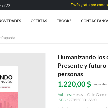
Envío gratis por compras superiore
5 2799
NOVEDADES
OFERTAS
EBOOKS
CONTÁCTANO
Humanizando los c
Presente y futuro 
personas
1.220,00 $
Impuestos 
Autores:
Heras la Calle Gabrie
ISBN:
9789588813660