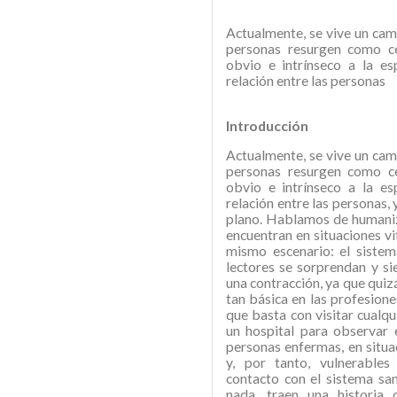
Actualmente, se vive un ca
personas resurgen como ce
obvio e intrínseco a la e
relación entre las personas
Introducción
Actualmente, se vive un ca
personas resurgen como ce
obvio e intrínseco a la e
relación entre las personas,
plano. Hablamos de humaniz
encuentran en situaciones vi
mismo escenario: el siste
lectores se sorprendan y s
una contracción, ya que quiz
tan básica en las profesione
que basta con visitar cualqu
un hospital para observar e
personas enfermas, en situa
y, por tanto, vulnerables
contacto con el sistema san
nada, traen una historia