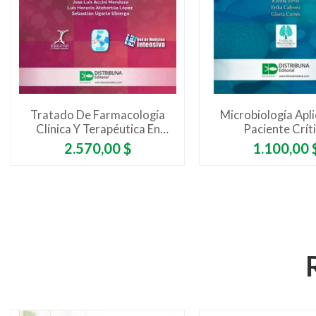
Tratado De Farmacología
Microbiología Apli
Clínica Y Terapéutica En
Paciente Crít
Cuidados Críticos
Precio
Precio
2.570,00 $
1.100,00 