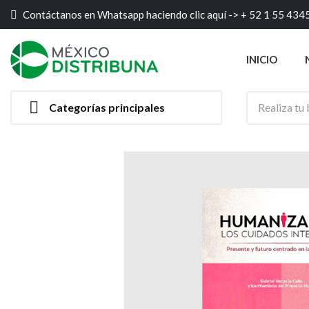
Contáctanos en Whatsapp haciendo clic aquí ->
+ 52 1 55 434
INICIO

Categorías principales