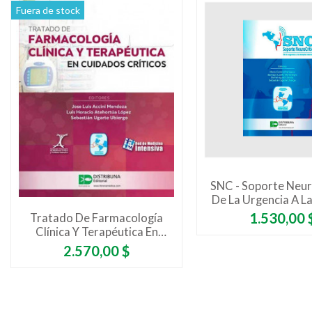
Fuera de stock
SNC - Soporte Neuro
De La Urgencia A La
Intensiva
Precio
1.530,00 
Tratado De Farmacología
Clínica Y Terapéutica En
Cuidados Críticos
Precio
2.570,00 $