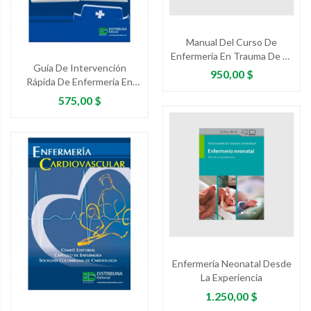
Manual Del Curso De
Enfermería En Trauma De La
Guía De Intervención
Sociedad Panamericana De
Precio
950,00 $
Rápida De Enfermería En
Trauma
Cuidados Intensivos
Precio
575,00 $
Enfermería Neonatal Desde
La Experiencia
Precio
1.250,00 $