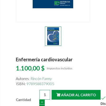
Enfermería cardiovascular
1.100,00 $
Impuestos incluidos
Autores
:
Rincón Fanny
ISBN:
9789588379005
AÑADIR AL CARRITO
Cantidad
Dis