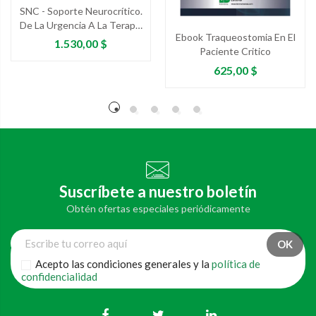
SNC - Soporte Neurocrítico.
De La Urgencia A La Terapia
Ebook Traqueostomia En El
Intensiva
Precio
1.530,00 $
Paciente Critico
Precio
625,00 $
Suscríbete a nuestro boletín
Obtén ofertas especiales periódicamente
Acepto las condiciones generales y la
política de
confidencialidad