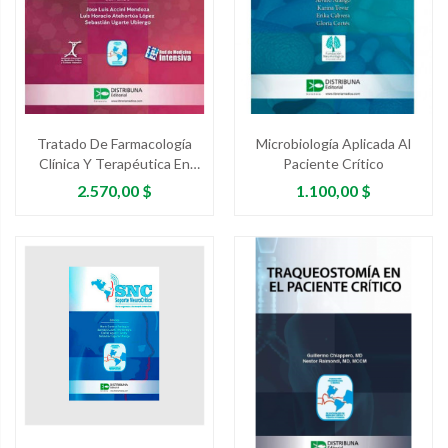
Tratado De Farmacología
Microbiología Aplicada Al
Clínica Y Terapéutica En
Paciente Crítico
Cuidados Críticos
Precio
Precio
2.570,00 $
1.100,00 $