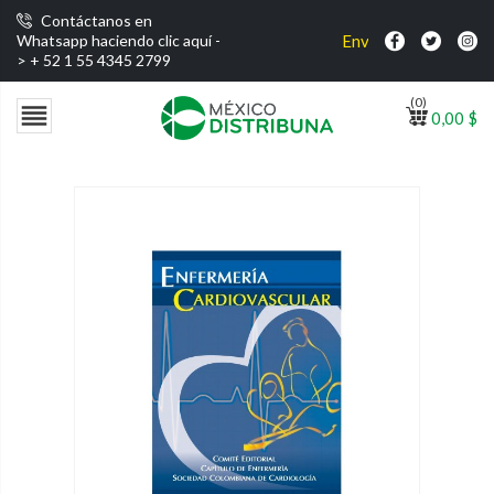
Contáctanos en
Envío gratis por compras
Whatsapp haciendo clic aquí -
>
+ 52 1 55 4345 2799
(0)

0,00 $