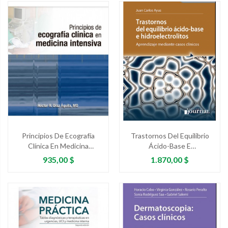
Principios De Ecografía
Trastornos Del Equilibrio
Clínica En Medicina
Ácido-Base E
Intensiva
Hidroelectrolitos.
Precio
Precio
935,00 $
1.870,00 $
Aprendizaje Mediante
Casos Clínicos