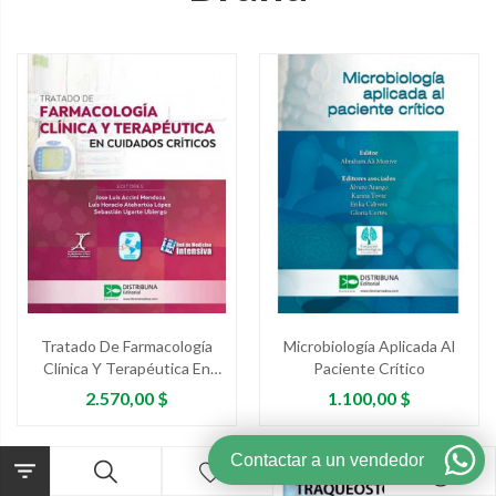
Tratado De Farmacología
Microbiología Aplicada Al
Clínica Y Terapéutica En
Paciente Crítico
Cuidados Críticos
Precio
Precio
2.570,00 $
1.100,00 $
Contactar a un vendedor

0