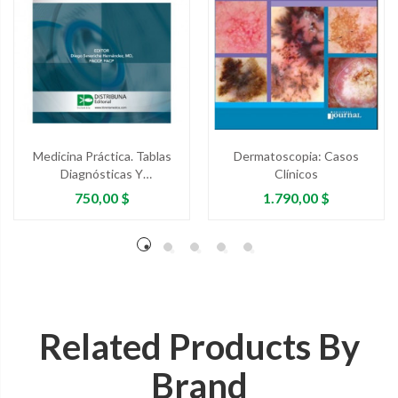
Medicina Práctica. Tablas
Dermatoscopia: Casos
Diagnósticas Y
Clínicos
Terapéuticas En Urgencias,
Precio
Precio
750,00 $
1.790,00 $
Uci Y Medicina Interna....
Related Products By
Brand