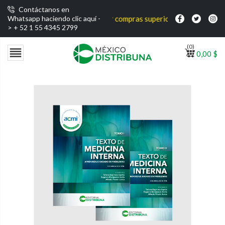
Contáctanos en
Envío gratis por compras superiores a $1000 MXN
Whatsapp haciendo clic aquí -
>
+ 52 1 55 4345 2799
(0)

0,00 $