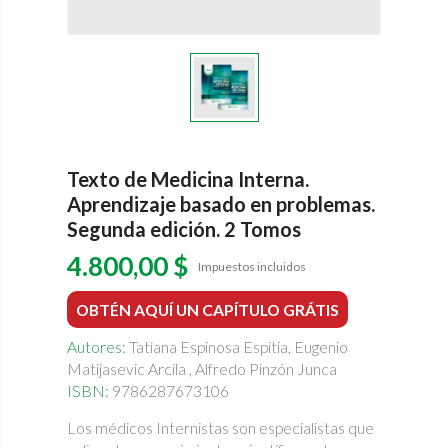
Texto de Medicina Interna.
Aprendizaje basado en problemas.
Segunda edición. 2 Tomos
4.800,00 $
Impuestos incluidos
OBTÉN AQUÍ UN CAPÍTULO GRÁTIS
Autores:
Tatiana Espinosa Espitia, Eugenio
Matijasevic Arcila , Alfredo Pinzón Junca
ISBN:
9786287673106
Los médicos Internistas son especialistas que