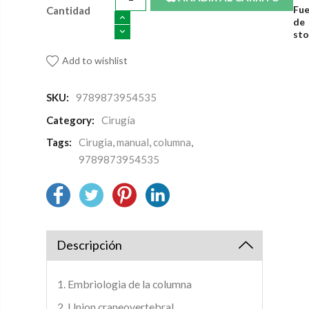
Fue
Cantidad
de
sto
Add to wishlist
SKU:
9789873954535
Category:
Cirugía
Tags:
Cirugia
,
manual
,
columna
,
9789873954535
Descripción
1. Embriologia de la columna
2. Union craneovertebral