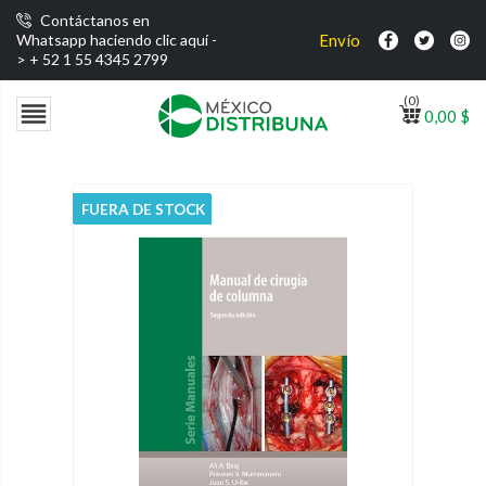
Contáctanos en
Envío gratis por compras su
Whatsapp haciendo clic aquí -
>
+ 52 1 55 4345 2799
(0)

0,00 $
FUERA DE STOCK
FUERA DE STOCK