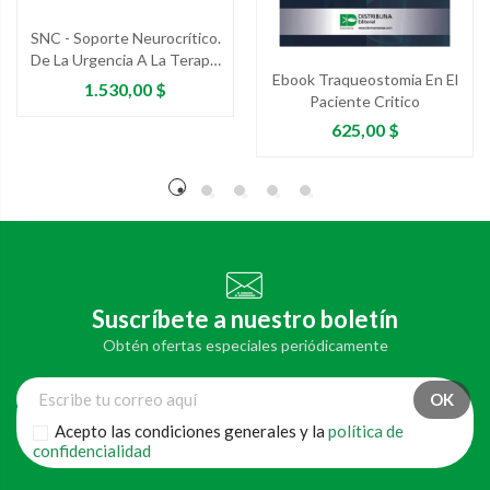
SNC - Soporte Neurocrítico.
De La Urgencia A La Terapia
Ebook Traqueostomia En El
Intensiva
Precio
1.530,00 $
Paciente Critico
Precio
625,00 $
Suscríbete a nuestro boletín
Obtén ofertas especiales periódicamente
Acepto las condiciones generales y la
política de
confidencialidad