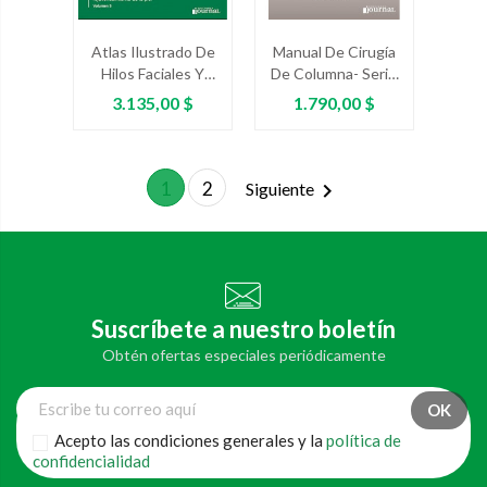
Atlas Ilustrado De
Manual De Cirugía
Hilos Faciales Y
De Columna- Serie
Corporales
Manuales
Precio
Precio
3.135,00 $
1.790,00 $
1
2

Siguiente
Suscríbete a nuestro boletín
Obtén ofertas especiales periódicamente
Acepto las condiciones generales y la
política de
confidencialidad