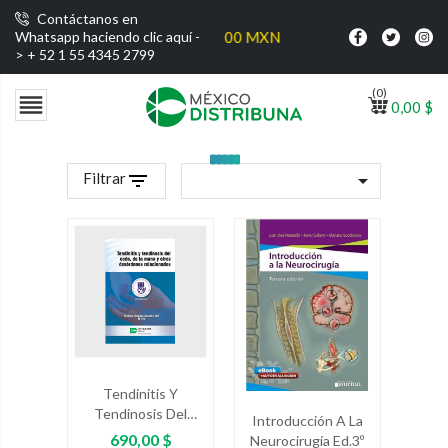
Contáctanos en
is por compras superiores a $1000 MXN
Whatsapp haciendo clic aquí -
>
+ 52 1 55 4345 2799
(0)

0,00 $
Filtrar
filter_list

Tendinitis Y
Tendinosis Del
Introducción A La
Codo, De La Mano,
Precio
690,00 $
Neurocirugía Ed.3º