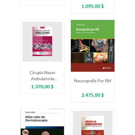
Y Otros
Precio
1.095,00 $
Desórdenes
Relacionados
Cirugía Mayor
Ambulatoria
Neurografía Por RM
Experiencias Para
Precio
1.370,00 $
Latinoamérica.
Precio
2.475,00 $
Segunda Edición