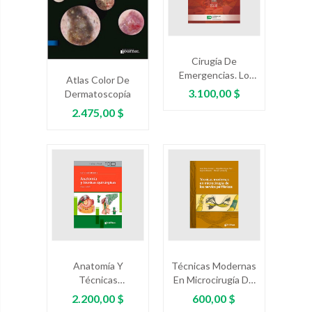
Cirugía De
Emergencias. Lo
Atlas Color De
Que Todo Médico
Precio
3.100,00 $
Dermatoscopía
Debe Saber
Precio
2.475,00 $
Anatomía Y
Técnicas Modernas
Técnicas
En Microcirugía De
Quirúrgicas. Quinta
Los Nervios
Precio
Precio
2.200,00 $
600,00 $
Edición
Periféricos