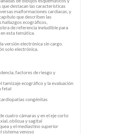
añadas de dibujos esquemáticos y
 que destacan las características
diversas malformaciones cardíacas, y
 capítulo que describen las
s hallazgos ecográficos,
 obra de referencia ineludible para
 en esta temática.
la versión electrónica sin cargo.
n solo electrónica.
dencia, factores de riesgo y
el tamizaje ecográfico y la evaluación
 fetal
 cardiopatías congénitas
de cuatro cámaras y en el eje corto
ial, oblicua y sagital
áquea y el mediastino superior
el sistema venoso