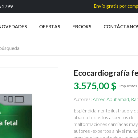
Envío gratis por compras sup
5 2799
NOVEDADES
OFERTAS
EBOOKS
CONTÁCTANO
Ecocardiografía fe
3.575,00 $
Impuestos 
Autores:
Alfred Abuhamad, Rab
Espléndidamente ilustrado y de
abarca todos los aspectos de la
malformaciones cardíacas mayor
autores -expertos a nivel mund
ampliado los contenidos mante