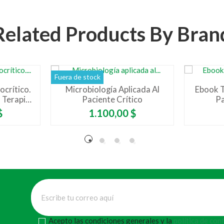
Related Products By Bran
Fuera de stock
crítico.
Microbiología Aplicada Al
Ebook T
 Terapia
Paciente Crítico
Pa
Precio
$
1.100,00 $
Acepto las condiciones generales y la
política de con