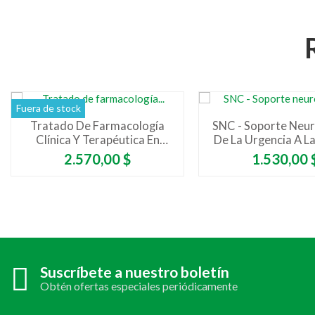
Fuera de stock
Tratado De Farmacología
SNC - Soporte Neuro
Clínica Y Terapéutica En
De La Urgencia A La
Cuidados Críticos
Intensiva
Precio
Precio
2.570,00 $
1.530,00 
Suscríbete a nuestro boletín
Obtén ofertas especiales periódicamente