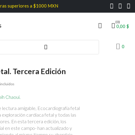
eriores a $1000 MXN
(0)
S
0,00 $
0
tal. Tercera Edición
incluidos
ih Chaoui.
 lectura amigable, Ecocardiografía fetal
 exploración cardíaca fetal y todas las
es. En esta tercera edición, los
ial en este campo- han actualizado y
niendo al mismo tiempo su abordaje