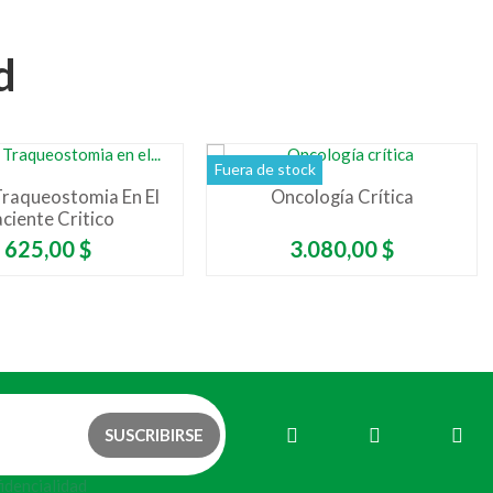
d
Fuera de stock
raqueostomia En El
Oncología Crítica
ciente Critico
Precio
Precio
625,00 $
3.080,00 $
fidencialidad