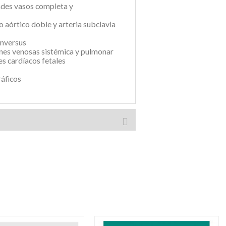
ndes vasos completa y
o aórtico doble y arteria subclavia
inversus
nes venosas sistémica y pulmonar
s cardíacos fetales
ráficos