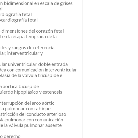
n bidimensional en escala de grises
al
rdiografía fetal
cardiografía fetal
o dimensiones del corazón fetal
l en la etapa temprana de la
les y rangos de referencia
r, interventricular y
lar univentricular, doble entrada
ídea con comunicación interventricular
asia de la válvula tricúspide e
a aórtica bicúspide
uierdo hipoplásico y estenosis
nterrupción del arco aórtic
sia pulmonar con tabique
nstricción del conducto arterioso
esia pulmonar con comunicación
de la válvula pulmonar ausente
lo derecho