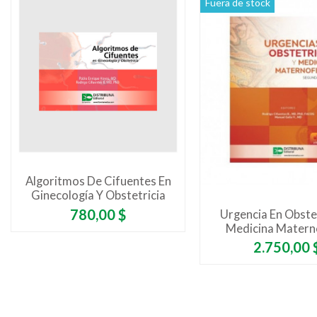
Fuera de stock
Algoritmos De Cifuentes En
Ginecología Y Obstetricia
Precio
780,00 $
Urgencia En Obstet
Medicina Matern
Segunda Edic
Precio
2.750,00 