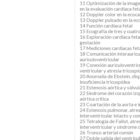
11 Optimización de la image
en la evaluación cardíaca fet
12 Doppler color en la ecoca
13 Doppler pulsado en la eco
14 Función cardíaca fetal
15 Ecografía de tres y cuatr
16 Exploración cardíaca feta
gestación
17 Mediciones cardíacas feta
18 Comunicación interauricula
auriculoventricular
19 Conexión auriculoventricu
ventricular y atresia tricusp
20 Anomalía de Ebstein, displ
insuficiencia tricuspídea
21 Estenosis aórtica y válvul
22 Síndrome del corazón izq
aórtica crítica
23 Coartación de la aorta e i
24 Estenosis pulmonar, atre
interventricular intacto y co
25 Tetralogía de Fallot, atr
interventricular y síndrome 
26 Tronco arterial común
27 Doble salida del ventrícu