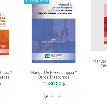
Fuera de stock
Manual 
Obs
ricia Y
Manual De Preeclampsia Y
ofetal
Otros Trastornos
ión
Hipertensivos Del Embarazo -
Precio
$
1.530,00 $
Incluye Glosario De Fármacos