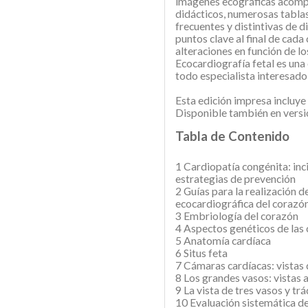
imágenes ecográficas acomp
didácticos, numerosas tablas
frecuentes y distintivas de 
puntos clave al final de cada
alteraciones en función de lo
Ecocardiografía fetal es una
todo especialista interesado
Esta edición impresa incluye 
Disponible también en versió
Tabla de Contenido
1 Cardiopatía congénita: inci
estrategias de prevención
2 Guías para la realización d
ecocardiográfica del corazón
3 Embriología del corazón
4 Aspectos genéticos de las
5 Anatomía cardíaca
6 Situs feta
7 Cámaras cardíacas: vistas 
8 Los grandes vasos: vistas ax
9 La vista de tres vasos y tr
10 Evaluación sistemática d