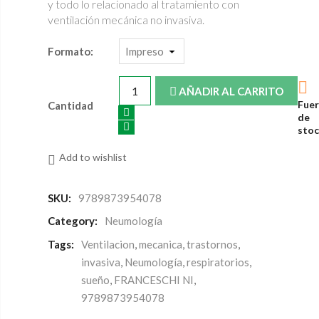
y todo lo relacionado al tratamiento con
ventilación mecánica no invasiva.
Formato:

AÑADIR AL CARRITO
Fue
Cantidad
de
sto
Add to wishlist
SKU:
9789873954078
Category:
Neumología
Tags:
Ventilacion
,
mecanica
,
trastornos
,
invasiva
,
Neumología
,
respiratorios
,
sueño
,
FRANCESCHI NI
,
9789873954078