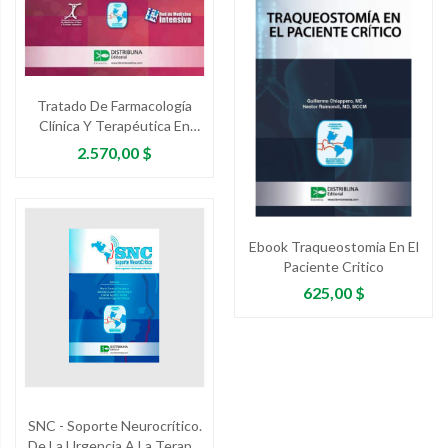
Tratado De Farmacología
Clínica Y Terapéutica En
Cuidados Críticos
Precio
2.570,00 $
Ebook Traqueostomia En El
Paciente Critico
Precio
625,00 $
SNC - Soporte Neurocrítico.
De La Urgencia A La Terapia