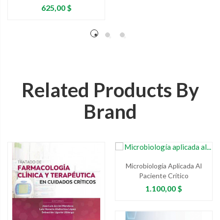
Precio
625,00 $
Related Products By
Brand
Microbiología Aplicada Al
Paciente Crítico
Precio
1.100,00 $