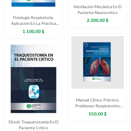
Ventilación Mecánica En El
Paciente Neurocrítico
Fisiología Respiratoria.
Precio
2.200,00 $
Aplicación En La Práctica
Clínica
Precio
1.100,00 $
Manual Clínico Práctico,
Problemas Respiratorios
Pediátricos. ¿Qué Hacer
Precio
550,00 $
Primero? Lo Esencial De...
Ebook Traqueostomia En El
Paciente Critico