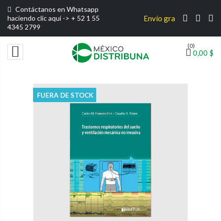
Contáctanos en Whatsapp
haciendo clic aquí ->
+ 52 1 55
Envío gratis por compras super
4345 2799
(0)

0,00 $
FUERA DE STOCK
FUERA DE STOCK