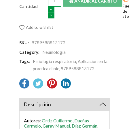
AÑADIR AL CARRITO
Fue
Cantidad
de
sto
Add to wishlist
SKU:
9789588813172
Category:
Neumología
Tags:
Fisiologia respiratoria
,
Aplicacion en la
practica clinic
,
9789588813172
Descripción
Autores
:
Ortiz Guillermo,
Dueñas
Carmelo,
Garay Manuel,
Díaz Germán.