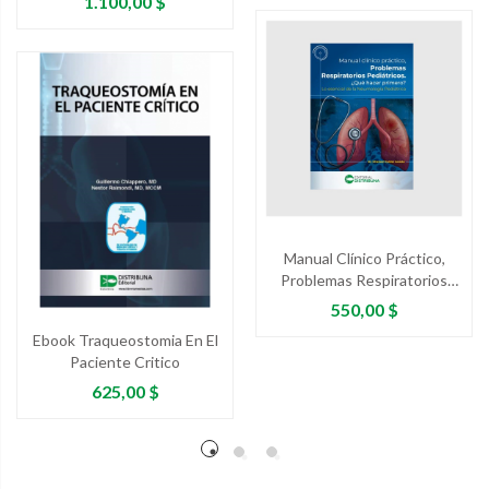
Precio
1.100,00 $
Manual Clínico Práctico,
Problemas Respiratorios
Pediátricos. ¿Qué Hacer
Precio
550,00 $
Primero? Lo Esencial De...
Ebook Traqueostomia En El
Paciente Critico
Precio
625,00 $