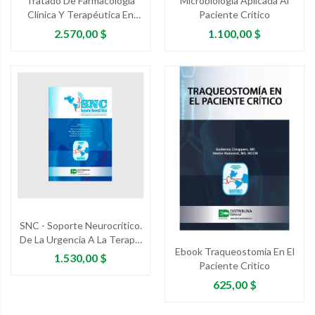
Tratado De Farmacología
Microbiología Aplicada Al
Clínica Y Terapéutica En
Paciente Crítico
Cuidados Críticos
Precio
Precio
2.570,00 $
1.100,00 $
SNC - Soporte Neurocrítico.
De La Urgencia A La Terapia
Ebook Traqueostomia En El
Intensiva
Precio
1.530,00 $
Paciente Critico
Precio
625,00 $