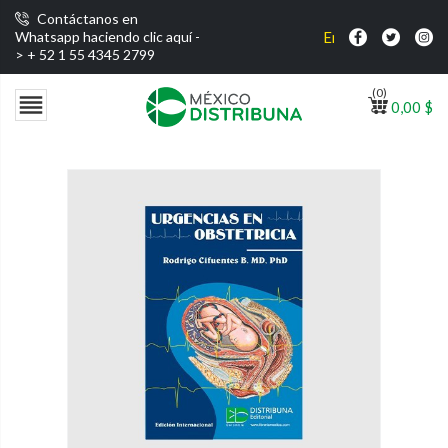
Contáctanos en
Envío gratis por compr
Whatsapp haciendo clic aquí -
>
+ 52 1 55 4345 2799
(0)

0,00 $