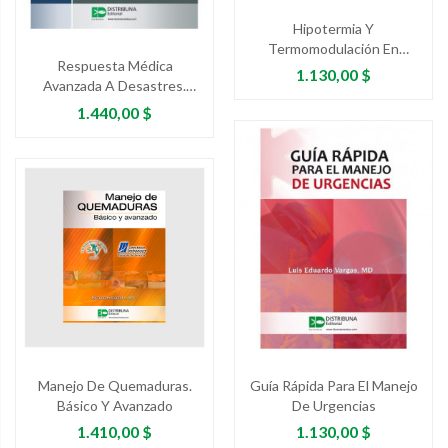
Hipotermia Y
Termomodulación En
Respuesta Médica
Urgencias Y Paciente
Precio
1.130,00 $
Avanzada A Desastres.
Crítico
Manual Para Proveedores.
Precio
1.440,00 $
Segunda Edición
Manejo De Quemaduras.
Guía Rápida Para El Manejo
Básico Y Avanzado
De Urgencias
Precio
Precio
1.410,00 $
1.130,00 $