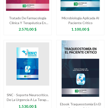
Tratado De Farmacología
Microbiología Aplicada Al
Clínica Y Terapéutica En
Paciente Crítico
Cuidados Críticos
Precio
Precio
2.570,00 $
1.100,00 $
SNC - Soporte Neurocrítico.
De La Urgencia A La Terapia
Ebook Traqueostomia En El
Intensiva
Precio
1.530,00 $