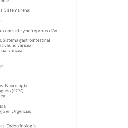
monar
s. Sistema renal
s
e contraste y nefroprotección
. Sistema gastrointestinal
tivas no variceal
nal variceal
ar
as. Neurología
 agudo (ECV)
dea
uda
ejo en Urgencias
cas. Endocrinología