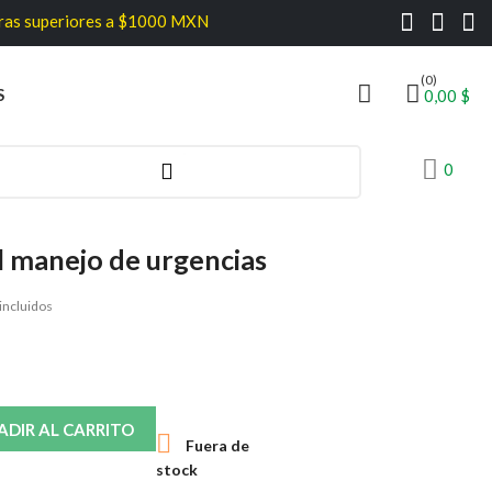
ores a $1000 MXN
(0)
S
0,00 $
0
l manejo de urgencias
incluidos
ADIR AL CARRITO

Fuera de
stock