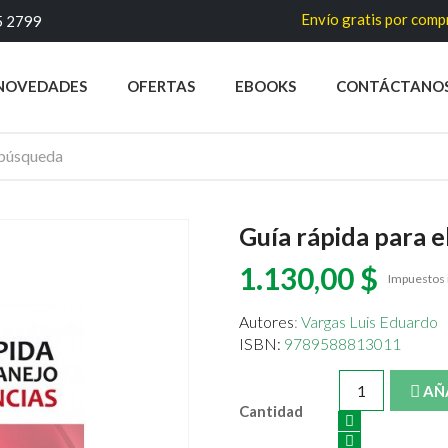
Envío gratis por compras superi
5 2799
NOVEDADES
OFERTAS
EBOOKS
CONTÁCTANO
Guía rápida para e
1.130,00 $
Impuestos 
Autores
:
Vargas Luis Eduardo
ISBN:
9789588813011
AÑ
Cantidad