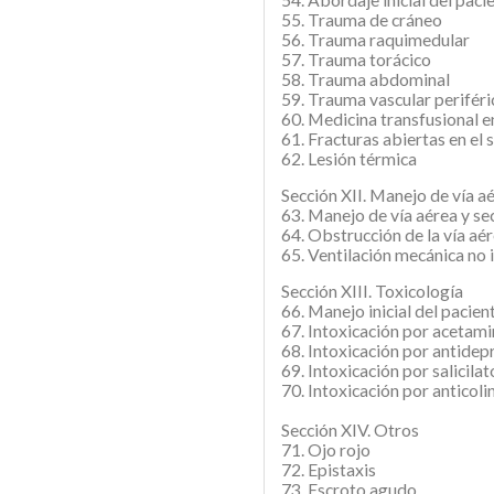
55. Trauma de cráneo
56. Trauma raquimedular
57. Trauma torácico
58. Trauma abdominal
59. Trauma vascular periféri
60. Medicina transfusional 
61. Fracturas abiertas en el 
62. Lesión térmica
Sección XII. Manejo de vía a
63. Manejo de vía aérea y se
64. Obstrucción de la vía aé
65. Ventilación mecánica no 
Sección XIII. Toxicología
66. Manejo inicial del pacien
67. Intoxicación por acetam
68. Intoxicación por antidepr
69. Intoxicación por salicilat
70. Intoxicación por anticoli
Sección XIV. Otros
71. Ojo rojo
72. Epistaxis
73. Escroto agudo