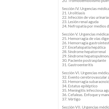
20. Tromboembolismo pul
Sección IV. Urgencias médica
21. Urolitiasis
22. Infección de vías urinaria
23. Lesión renal aguda
24. Nefropatía por medios d
Sección V. Urgencias médicas
25. Hemorragia de vías diges
26. Hemorragia gastrointesti
27. Encefalopatía hepática
28. Síndrome hepatorrenal
29. Síndrome hepatopulmon
30. Paciente postrasplante
31. Gastroenteritis
Sección VI. Urgencias médic
32. Evento cerebrovascular
33. Hemorragia subaracnoi
34. Estatus epiléptico
35. Meningitis infecciosa ag
36. Cefaleas. Enfoque y man
37. Vértigo
Sección VII. Urgencias médi