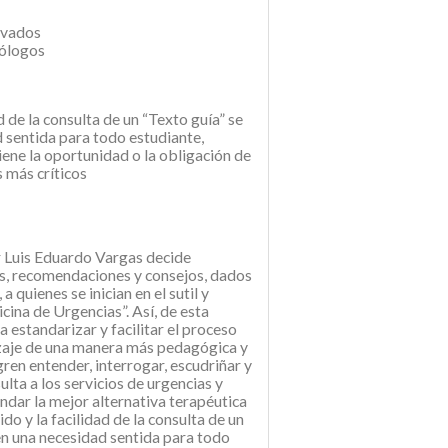
ivados
iólogos
d de la consulta de un “Texto guía” se
 sentida para todo estudiante,
iene la oportunidad o la obligación de
s más críticos
r Luis Eduardo Vargas decide
as, recomendaciones y consejos, dados
 quienes se inician en el sutil y
cina de Urgencias”. Así, de esta
 estandarizar y facilitar el proceso
izaje de una manera más pedagógica y
gren entender, interrogar, escudriñar y
lta a los servicios de urgencias y
dar la mejor alternativa terapéutica
ido y la facilidad de la consulta de un
en una necesidad sentida para todo