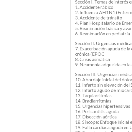
Sección I. Temas de interés 
1. Accidente rábico
2. Influenza AH1N1 (Enferme
3. Accidente de tránsito
4. Plan Hospitalario de Eme
5. Reanimación básica y ava
6. Reanimación en pediatría
Sección II. Urgencias médica
7. Exacerbación aguda de l
crónica (EPOC
8. Crisis asmática
9. Neumonía adquirida en l
Sección III. Urgencias médic
10. Abordaje inicial del dolo
11. Infarto sin elevación del
12. Infarto agudo de miocard
13. Taquiarritmias
14. Bradiarritmias
15. Urgencias hipertensivas
16. Pericarditis aguda
17. Disección aórtica
18. Síncope: Enfoque inicial
19. Falla cardíaca aguda en 