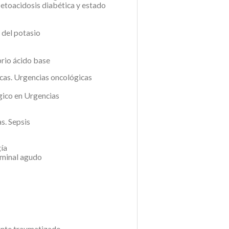
Cetoacidosis diabética y estado
 del potasio
brio ácido base
icas. Urgencias oncológicas
gico en Urgencias
s. Sepsis
gía
ominal agudo
iente traumatizado