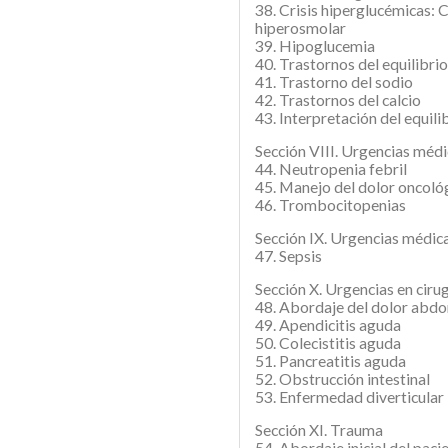
38. Crisis hiperglucémicas: 
hiperosmolar
39. Hipoglucemia
40. Trastornos del equilibrio
41. Trastorno del sodio
42. Trastornos del calcio
43. Interpretación del equili
Sección VIII. Urgencias méd
44. Neutropenia febril
45. Manejo del dolor oncoló
46. Trombocitopenias
Sección IX. Urgencias médica
47. Sepsis
Sección X. Urgencias en ciru
48. Abordaje del dolor abd
49. Apendicitis aguda
50. Colecistitis aguda
51. Pancreatitis aguda
52. Obstrucción intestinal
53. Enfermedad diverticular
Sección XI. Trauma
54. Abordaje inicial del pac