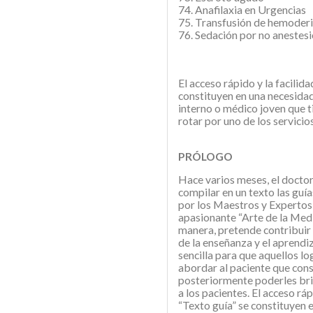
74. Anafilaxia en Urgencias
75. Transfusión de hemoder
76. Sedación por no anestes
El acceso rápido y la facilida
constituyen en una necesidad
interno o médico joven que t
rotar por uno de los servicio
PRÓLOGO
Hace varios meses, el docto
compilar en un texto las guí
por los Maestros y Expertos, a
apasionante “Arte de la Medi
manera, pretende contribuir a
de la enseñanza y el aprend
sencilla para que aquellos lo
abordar al paciente que consu
posteriormente poderles brin
a los pacientes. El acceso ráp
“Texto guía” se constituyen 