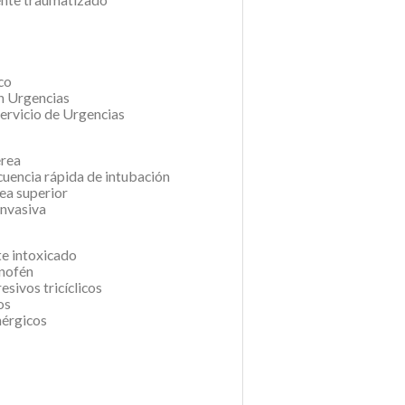
co
en Urgencias
servicio de Urgencias
érea
cuencia rápida de intubación
rea superior
invasiva
te intoxicado
inofén
esivos tricíclicos
os
nérgicos