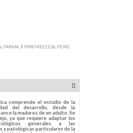
a
,
FARMA
,
9789874922236
,
PEIRE
rica comprende el estudio de la
dad del desarrollo, desde la
ance la madurez de un adulto. Se
jo, ya que requiere adaptar los
cológicos generales a las
as y patológicas particulares de la