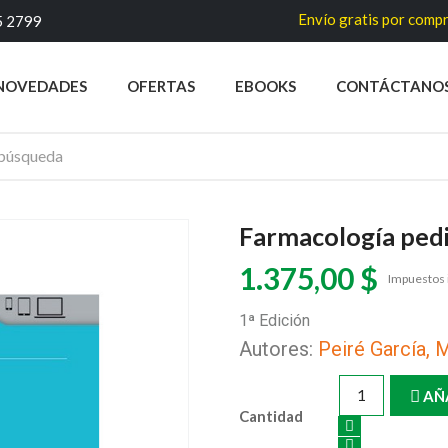
Envío gratis por compras superi
5 2799
NOVEDADES
OFERTAS
EBOOKS
CONTÁCTANO
Farmacología pedi
1.375,00 $
Impuestos 
1ª Edición
Autores:
Peiré García, 
AÑ
Cantidad