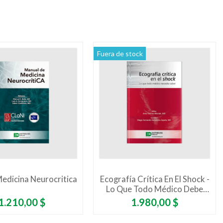
Fuera de stock
edicina Neurocritica
Ecografía Crítica En El Shock -
Lo Que Todo Médico Debe
Saber
Precio
Precio
1.210,00 $
1.980,00 $