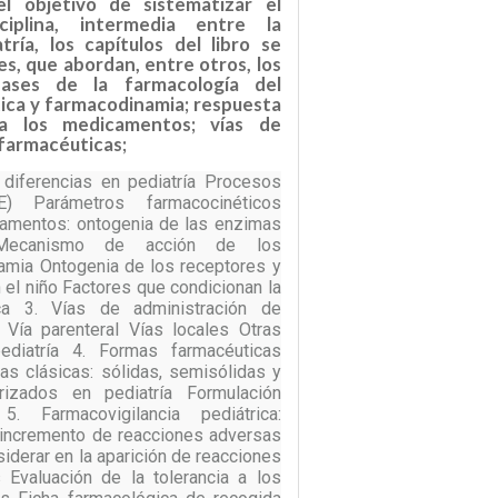
l objetivo de sistematizar el
iplina, intermedia entre la
tría, los capítulos del libro se
s, que abordan, entre otros, los
Bases de la farmacología del
tica y farmacodinamia; respuesta
a los medicamentos; vías de
 farmacéuticas;
: diferencias en pediatría Procesos
E) Parámetros farmacocinéticos
amentos: ontogenia de las enzimas
. Mecanismo de acción de los
mia Ontogenia de los receptores y
 el niño Factores que condicionan la
ca 3. Vías de administración de
Vía parenteral Vías locales Otras
pediatría 4. Formas farmacéuticas
as clásicas: sólidas, semisólidas y
orizados en pediatría Formulación
5. Farmacovigilancia pediátrica:
 incremento de reacciones adversas
siderar en la aparición de reacciones
Evaluación de la tolerancia a los