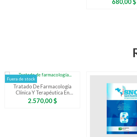
Precio
680,00 $
Fuera de stock
Tratado De Farmacología
Clínica Y Terapéutica En
Cuidados Críticos
Precio
2.570,00 $