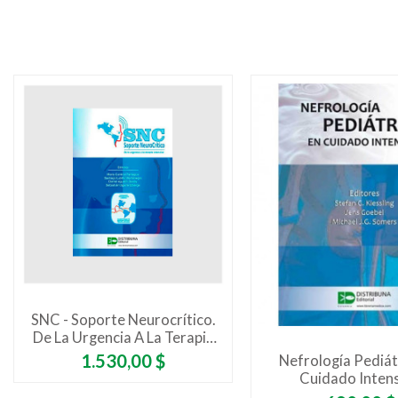
SNC - Soporte Neurocrítico.
De La Urgencia A La Terapia
Intensiva
Precio
1.530,00 $
Nefrología Pediát
Cuidado Inten