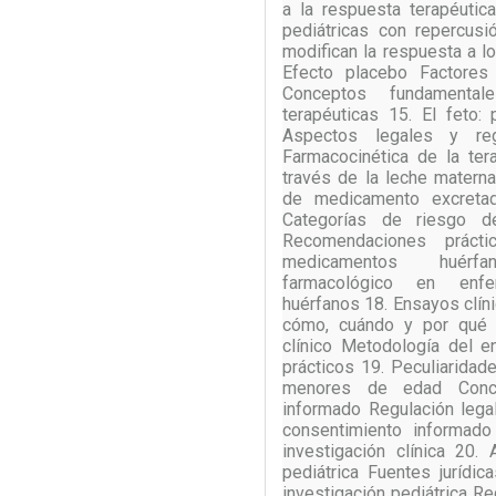
a la respuesta terapéuti
pediátricas con repercusi
modifican la respuesta a l
Efecto placebo Factores
Conceptos fundamentale
terapéuticas 15. El feto: 
Aspectos legales y reg
Farmacocinética de la ter
través de la leche materna
de medicamento excreta
Categorías de riesgo d
Recomendaciones práct
medicamentos huérfa
farmacológico en enf
huérfanos 18. Ensayos clín
cómo, cuándo y por qué 
clínico Metodología del e
prácticos 19. Peculiarida
menores de edad Concep
informado Regulación lega
consentimiento informad
investigación clínica 20.
pediátrica Fuentes jurídi
investigación pediátrica 