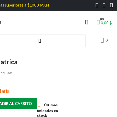
ores a $1000 MXN
(0)
S
0,00 $
0
atrica
incluidos
María

ADIR AL CARRITO
Últimas
unidades en
stock