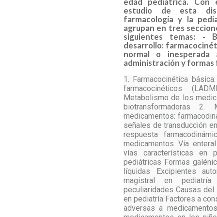
edad pediátrica. Con e
estudio de esta disc
farmacología y la pedia
agrupan en tres seccione
siguientes temas: - 
desarrollo: farmacociné
normal o inesperada 
administración y formas
1. Farmacocinética básica
farmacocinéticos (LADM
Metabolismo de los medic
biotransformadoras 2
medicamentos: farmacodina
señales de transducción en
respuesta farmacodinámi
medicamentos Vía enteral 
vías características en 
pediátricas Formas galénic
líquidas Excipientes aut
magistral en pediatría 
peculiaridades Causas del
en pediatría Factores a con
adversas a medicamentos 