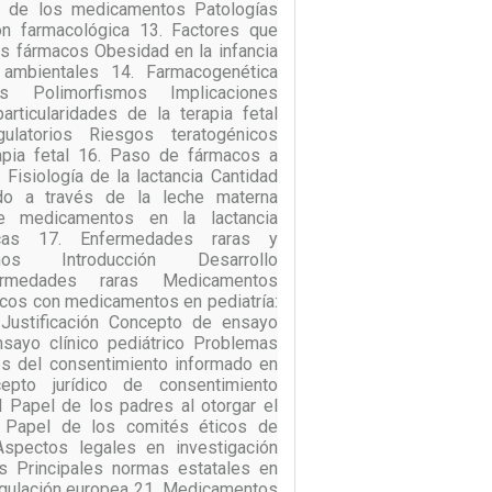
ca de los medicamentos Patologías
ón farmacológica 13. Factores que
os fármacos Obesidad en la infancia
 ambientales 14. Farmacogenética
s Polimorfismos Implicaciones
particularidades de la terapia fetal
ulatorios Riesgos teratogénicos
apia fetal 16. Paso de fármacos a
 Fisiología de la lactancia Cantidad
do a través de la leche materna
e medicamentos en la lactancia
icas 17. Enfermedades raras y
nos Introducción Desarrollo
ermedades raras Medicamentos
icos con medicamentos en pediatría:
Justificación Concepto de ensayo
nsayo clínico pediátrico Problemas
des del consentimiento informado en
to jurídico de consentimiento
l Papel de los padres al otorgar el
o Papel de los comités éticos de
 Aspectos legales en investigación
cas Principales normas estatales en
Regulación europea 21. Medicamentos