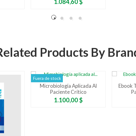
Precio
1.084,60 $
Related Products By Bran
Fuera de stock
Microbiología Aplicada Al
Ebook T
Paciente Crítico
Pa
Precio
1.100,00 $