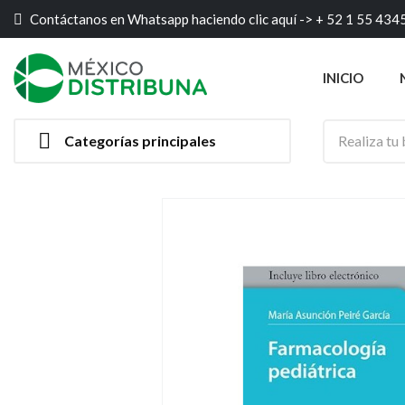
Contáctanos en Whatsapp haciendo clic aquí ->
+ 52 1 55 434
INICIO

Categorías principales