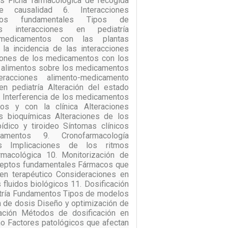
s Ficha farmacológica de recogida
 causalidad 6. Interacciones
ptos fundamentales Tipos de
les interacciones en pediatría
medicamentos con las plantas
la incidencia de las interacciones
ciones de los medicamentos con los
os alimentos sobre los medicamentos
acciones alimento-medicamento
 en pediatría Alteración del estado
8. Interferencia de los medicamentos
os y con la clínica Alteraciones
s bioquímicas Alteraciones de los
ipídico y tiroideo Síntomas clínicos
amentos 9. Cronofarmacología
s Implicaciones de los ritmos
rmacológica 10. Monitorización de
ceptos fundamentales Fármacos que
en terapéutico Consideraciones en
s fluidos biológicos 11. Dosificación
tría Fundamentos Tipos de modelos
 de dosis Diseño y optimización de
ación Métodos de dosificación en
rmo Factores patológicos que afectan