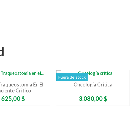
d
Fuera de stock
raqueostomia En El
Oncología Crítica
ciente Critico
Precio
Precio
625,00 $
3.080,00 $